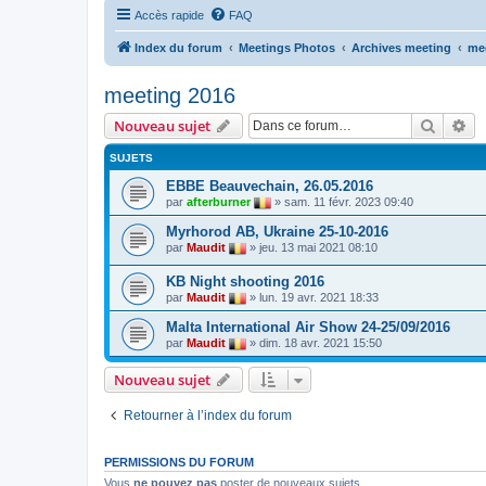
Accès rapide
FAQ
Index du forum
Meetings Photos
Archives meeting
me
meeting 2016
Recher
Re
Nouveau sujet
SUJETS
EBBE Beauvechain, 26.05.2016
par
afterburner
»
sam. 11 févr. 2023 09:40
Myrhorod AB, Ukraine 25-10-2016
par
Maudit
»
jeu. 13 mai 2021 08:10
KB Night shooting 2016
par
Maudit
»
lun. 19 avr. 2021 18:33
Malta International Air Show 24-25/09/2016
par
Maudit
»
dim. 18 avr. 2021 15:50
Nouveau sujet
Retourner à l’index du forum
PERMISSIONS DU FORUM
Vous
ne pouvez pas
poster de nouveaux sujets