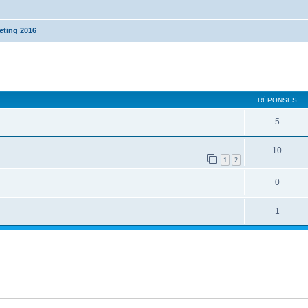
eting 2016
cher
cherche avancée
RÉPONSES
5
10
1
2
0
1