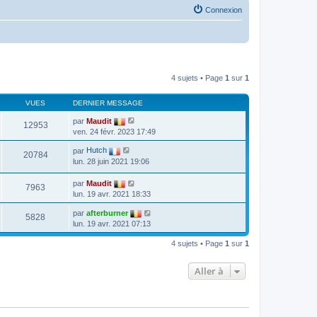
Connexion
4 sujets • Page
1
sur
1
VUES
DERNIER MESSAGE
par
Maudit
12953
ven. 24 févr. 2023 17:49
par
Hutch
20784
lun. 28 juin 2021 19:06
par
Maudit
7963
lun. 19 avr. 2021 18:33
par
afterburner
5828
lun. 19 avr. 2021 07:13
4 sujets • Page
1
sur
1
Aller à