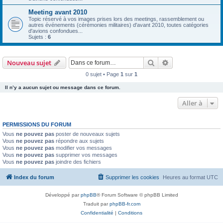
Meeting avant 2010
Topic réservé à vos images prises lors des meetings, rassemblement ou
autres événements (cérémonies militaires) d'avant 2010, toutes catégories
d'avions confondues...
Sujets :
6
Rechercher
Recherche avanc
Nouveau sujet
0 sujet • Page
1
sur
1
Il n’y a aucun sujet ou message dans ce forum.
Aller à
PERMISSIONS DU FORUM
Vous
ne pouvez pas
poster de nouveaux sujets
Vous
ne pouvez pas
répondre aux sujets
Vous
ne pouvez pas
modifier vos messages
Vous
ne pouvez pas
supprimer vos messages
Vous
ne pouvez pas
joindre des fichiers
Index du forum
Supprimer les cookies
Heures au format
UTC
Développé par
phpBB
® Forum Software © phpBB Limited
Traduit par
phpBB-fr.com
Confidentialité
|
Conditions