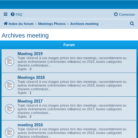
FAQ
Connexion
R
Index du forum
Meetings Photos
Archives meeting
e
Archives meeting
c
Forum
h
e
Meeting 2019
Topic réservé à vos images prises lors des meetings, rassemblement ou
r
autres événements (cérémonies militaires) en 2019, toutes catégories
d'avions confondues...
c
Sujets :
3
h
Meetings 2018
Topic réservé à vos images prises lors des meetings, rassemblement ou
e
autres événements (cérémonies militaires) en 2018, toutes catégories
d'avions confondues...
r
Sujets :
1
Meeting 2017
Topic réservé à vos images prises lors des meetings, rassemblement ou
autres événements (cérémonies militaires) en 2017, toutes catégories
d'avions confondues...
Sujets :
2
meeting 2016
Topic réservé à vos images prises lors des meetings, rassemblement ou
autres événements (cérémonies militaires) en 2016, toutes catégories
d'avions confondues...