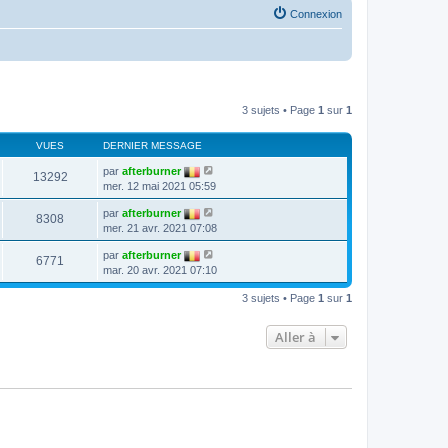
Connexion
3 sujets • Page
1
sur
1
VUES
DERNIER MESSAGE
par
afterburner
13292
mer. 12 mai 2021 05:59
par
afterburner
8308
mer. 21 avr. 2021 07:08
par
afterburner
6771
mar. 20 avr. 2021 07:10
3 sujets • Page
1
sur
1
Aller à