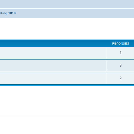
eting 2019
cher
cherche avancée
RÉPONSES
1
3
2