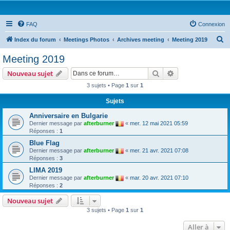
FAQ
Connexion
R
Index du forum
Meetings Photos
Archives meeting
Meeting 2019
e
Meeting 2019
c
Rechercher
Recherche avanc
Nouveau sujet
h
3 sujets • Page
1
sur
1
e
Sujets
r
c
Anniversaire en Bulgarie
Dernier message par
afterburner
«
mer. 12 mai 2021 05:59
h
Réponses :
1
e
Blue Flag
r
Dernier message par
afterburner
«
mer. 21 avr. 2021 07:08
Réponses :
3
LIMA 2019
Dernier message par
afterburner
«
mar. 20 avr. 2021 07:10
Réponses :
2
Nouveau sujet
3 sujets • Page
1
sur
1
Aller à