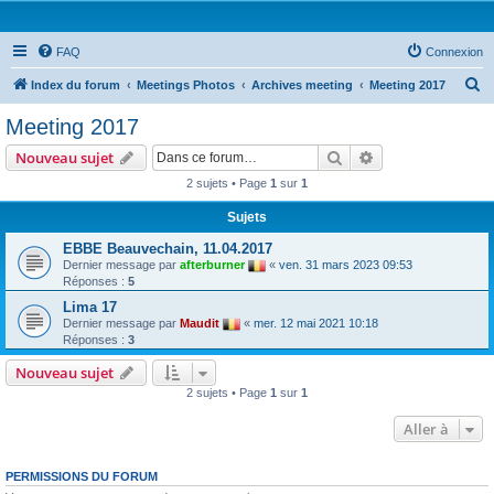
FAQ
Connexion
R
Index du forum
Meetings Photos
Archives meeting
Meeting 2017
e
Meeting 2017
c
Rechercher
Recherche avanc
Nouveau sujet
h
2 sujets • Page
1
sur
1
e
Sujets
r
c
EBBE Beauvechain, 11.04.2017
Dernier message par
afterburner
«
ven. 31 mars 2023 09:53
h
Réponses :
5
e
Lima 17
r
Dernier message par
Maudit
«
mer. 12 mai 2021 10:18
Réponses :
3
Nouveau sujet
2 sujets • Page
1
sur
1
Aller à
PERMISSIONS DU FORUM