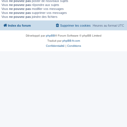
Vous
ne pouvez pas
poster de nouveaux sujets
Vous
ne pouvez pas
répondre aux sujets
Vous
ne pouvez pas
modifier vos messages
Vous
ne pouvez pas
supprimer vos messages
Vous
ne pouvez pas
joindre des fichiers
Index du forum
Supprimer les cookies
Heures au format
UTC
Développé par
phpBB
® Forum Software © phpBB Limited
Traduit par
phpBB-fr.com
Confidentialité
|
Conditions