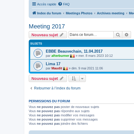
Accès rapide
FAQ
Index du forum
Meetings Photos
Archives meeting
Me
Meeting 2017
Recher
Re
Nouveau sujet
SUJETS
EBBE Beauvechain, 11.04.2017
par
afterburner
»
mer. 8 mars 2023 10:12
Lima 17
par
Maudit
»
dim. 9 mai 2021 11:06
Nouveau sujet
Retourner à l’index du forum
PERMISSIONS DU FORUM
Vous
ne pouvez pas
poster de nouveaux sujets
Vous
ne pouvez pas
répondre aux sujets
Vous
ne pouvez pas
modifier vos messages
Vous
ne pouvez pas
supprimer vos messages
Vous
ne pouvez pas
joindre des fichiers