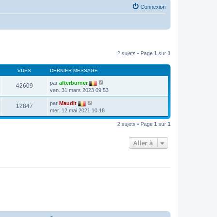
Connexion
2 sujets • Page
1
sur
1
VUES
DERNIER MESSAGE
par
afterburner
42609
ven. 31 mars 2023 09:53
par
Maudit
12847
mer. 12 mai 2021 10:18
2 sujets • Page
1
sur
1
Aller à