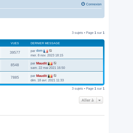
Connexion
3 sujets • Page
1
sur
1
VUES
DERNIER MESSAGE
par
dom
39577
mer. 8 nov. 2023 18:15
par
Maudit
8548
sam. 22 mai 2021 16:50
par
Maudit
7885
dim. 18 avr. 2021 11:33
3 sujets • Page
1
sur
1
Aller à