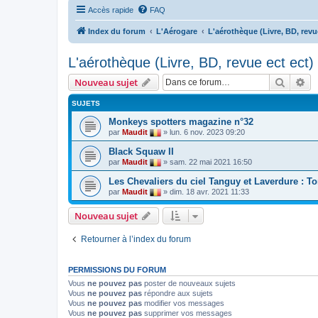
Accès rapide
FAQ
Index du forum
L'Aérogare
L'aérothèque (Livre, BD, revue 
L'aérothèque (Livre, BD, revue ect ect) 
Recher
Re
Nouveau sujet
SUJETS
Monkeys spotters magazine n°32
par
Maudit
»
lun. 6 nov. 2023 09:20
Black Squaw II
par
Maudit
»
sam. 22 mai 2021 16:50
Les Chevaliers du ciel Tanguy et Laverdure : T
par
Maudit
»
dim. 18 avr. 2021 11:33
Nouveau sujet
Retourner à l’index du forum
PERMISSIONS DU FORUM
Vous
ne pouvez pas
poster de nouveaux sujets
Vous
ne pouvez pas
répondre aux sujets
Vous
ne pouvez pas
modifier vos messages
Vous
ne pouvez pas
supprimer vos messages