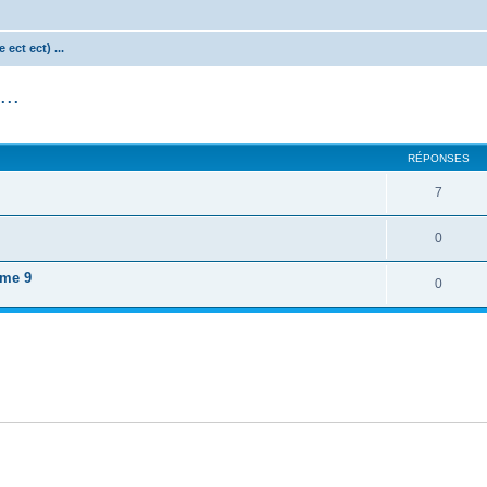
ect ect) ...
...
cher
cherche avancée
RÉPONSES
7
0
ome 9
0