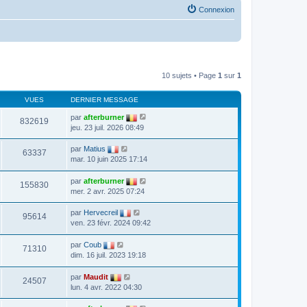
Connexion
10 sujets • Page
1
sur
1
VUES
DERNIER MESSAGE
par
afterburner
832619
jeu. 23 juil. 2026 08:49
par
Matius
63337
mar. 10 juin 2025 17:14
par
afterburner
155830
mer. 2 avr. 2025 07:24
par
Hervecreil
95614
ven. 23 févr. 2024 09:42
par
Coub
71310
dim. 16 juil. 2023 19:18
par
Maudit
24507
lun. 4 avr. 2022 04:30