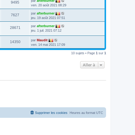
par
afterburner
9495
ven. 20 août 2021 08:29
par
afterburner
7627
jeu. 19 août 2021 07:51
par
afterburner
28671
jeu. 1 juil. 2021 07:12
par
Maudit
14350
ven. 14 mai 2021 17:09
10 sujets • Page
1
sur
1
Aller à
Supprimer les cookies
Heures au format
UTC