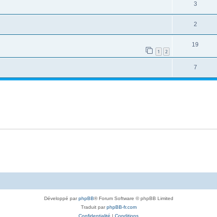
3
2
19
1
2
7
Développé par
phpBB
® Forum Software © phpBB Limited
Traduit par
phpBB-fr.com
Confidentialité
|
Conditions