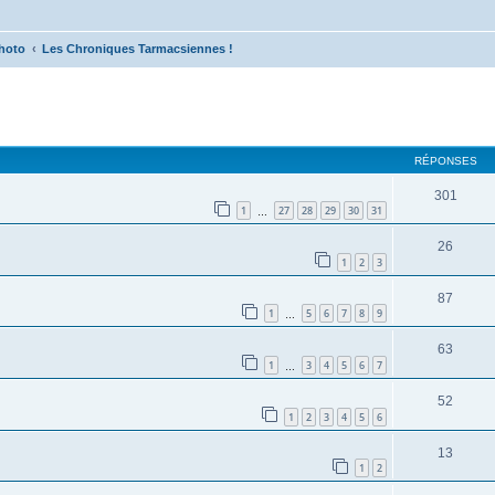
hoto
Les Chroniques Tarmacsiennes !
cher
cherche avancée
RÉPONSES
301
1
27
28
29
30
31
…
26
1
2
3
87
1
5
6
7
8
9
…
63
1
3
4
5
6
7
…
52
1
2
3
4
5
6
13
1
2