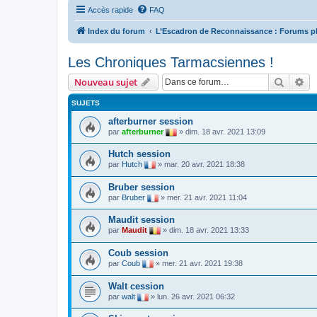
Accès rapide
FAQ
Index du forum
L’Escadron de Reconnaissance : Forums p
Les Chroniques Tarmacsiennes !
Recher
Re
Nouveau sujet
SUJETS
afterburner session
par
afterburner
»
dim. 18 avr. 2021 13:09
Hutch session
par
Hutch
»
mar. 20 avr. 2021 18:38
Bruber session
par
Bruber
»
mer. 21 avr. 2021 11:04
Maudit session
par
Maudit
»
dim. 18 avr. 2021 13:33
Coub session
par
Coub
»
mer. 21 avr. 2021 19:38
Walt cession
par
walt
»
lun. 26 avr. 2021 06:32