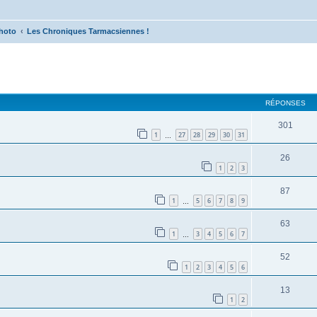
hoto
Les Chroniques Tarmacsiennes !
cher
cherche avancée
RÉPONSES
301
1
27
28
29
30
31
…
26
1
2
3
87
1
5
6
7
8
9
…
63
1
3
4
5
6
7
…
52
1
2
3
4
5
6
13
1
2