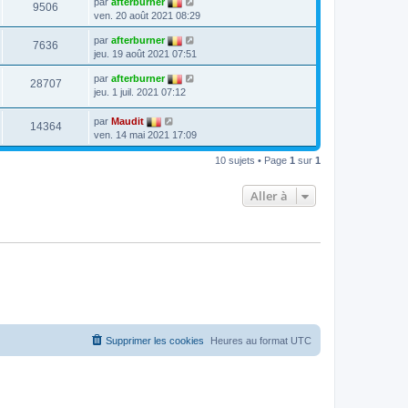
par
afterburner
9506
ven. 20 août 2021 08:29
par
afterburner
7636
jeu. 19 août 2021 07:51
par
afterburner
28707
jeu. 1 juil. 2021 07:12
par
Maudit
14364
ven. 14 mai 2021 17:09
10 sujets • Page
1
sur
1
Aller à
Supprimer les cookies
Heures au format
UTC