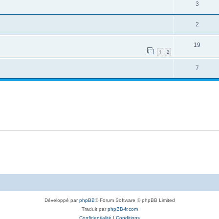
3
2
19
1
2
7
Développé par
phpBB
® Forum Software © phpBB Limited
Traduit par
phpBB-fr.com
Confidentialité
|
Conditions