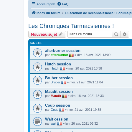
Accès rapide
FAQ
Index du forum
L’Escadron de Reconnaissance : Forums p
Les Chroniques Tarmacsiennes !
Recher
Re
Nouveau sujet
SUJETS
afterburner session
par
afterburner
»
dim. 18 avr. 2021 13:09
Hutch session
par
Hutch
»
mar. 20 avr. 2021 18:38
Bruber session
par
Bruber
»
mer. 21 avr. 2021 11:04
Maudit session
par
Maudit
»
dim. 18 avr. 2021 13:33
Coub session
par
Coub
»
mer. 21 avr. 2021 19:38
Walt cession
par
walt
»
lun. 26 avr. 2021 06:32