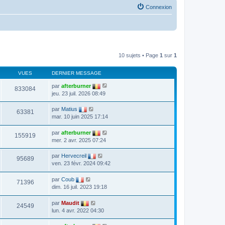
Connexion
10 sujets • Page
1
sur
1
VUES
DERNIER MESSAGE
par
afterburner
833084
jeu. 23 juil. 2026 08:49
par
Matius
63381
mar. 10 juin 2025 17:14
par
afterburner
155919
mer. 2 avr. 2025 07:24
par
Hervecreil
95689
ven. 23 févr. 2024 09:42
par
Coub
71396
dim. 16 juil. 2023 19:18
par
Maudit
24549
lun. 4 avr. 2022 04:30