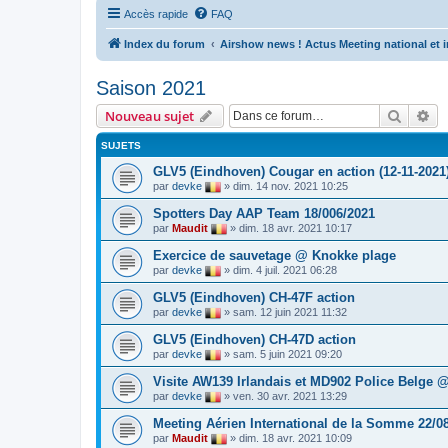
Accès rapide
FAQ
Index du forum
Airshow news ! Actus Meeting national et i
Saison 2021
Recher
Re
Nouveau sujet
SUJETS
GLV5 (Eindhoven) Cougar en action (12-11-2021
par
devke
»
dim. 14 nov. 2021 10:25
Spotters Day AAP Team 18/006/2021
par
Maudit
»
dim. 18 avr. 2021 10:17
Exercice de sauvetage @ Knokke plage
par
devke
»
dim. 4 juil. 2021 06:28
GLV5 (Eindhoven) CH-47F action
par
devke
»
sam. 12 juin 2021 11:32
GLV5 (Eindhoven) CH-47D action
par
devke
»
sam. 5 juin 2021 09:20
Visite AW139 Irlandais et MD902 Police Belge
par
devke
»
ven. 30 avr. 2021 13:29
Meeting Aérien International de la Somme 22/0
par
Maudit
»
dim. 18 avr. 2021 10:09