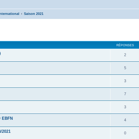
nternational
Saison 2021
cher
cherche avancée
RÉPONSES
)
2
5
3
7
3
 @ EBFN
4
8/2021
0