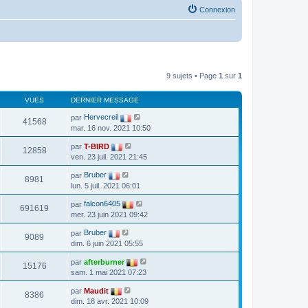
Connexion
9 sujets • Page
1
sur
1
VUES
DERNIER MESSAGE
par
Hervecreil
41568
mar. 16 nov. 2021 10:50
par
T-BIRD
12858
ven. 23 juil. 2021 21:45
par
Bruber
8981
lun. 5 juil. 2021 06:01
par
falcon6405
691619
mer. 23 juin 2021 09:42
par
Bruber
9089
dim. 6 juin 2021 05:55
par
afterburner
15176
sam. 1 mai 2021 07:23
par
Maudit
8386
dim. 18 avr. 2021 10:09