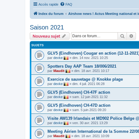
Accès rapide
FAQ
Index du forum
Airshow news ! Actus Meeting national et i
Saison 2021
Recher
Re
Nouveau sujet
SUJETS
GLV5 (Eindhoven) Cougar en action (12-11-2021
par
devke
»
dim. 14 nov. 2021 10:25
Spotters Day AAP Team 18/006/2021
par
Maudit
»
dim. 18 avr. 2021 10:17
Exercice de sauvetage @ Knokke plage
par
devke
»
dim. 4 juil. 2021 06:28
GLV5 (Eindhoven) CH-47F action
par
devke
»
sam. 12 juin 2021 11:32
GLV5 (Eindhoven) CH-47D action
par
devke
»
sam. 5 juin 2021 09:20
Visite AW139 Irlandais et MD902 Police Belge
par
devke
»
ven. 30 avr. 2021 13:29
Meeting Aérien International de la Somme 22/0
par
Maudit
»
dim. 18 avr. 2021 10:09