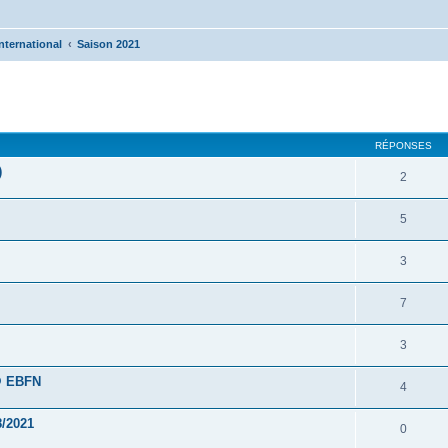
nternational
Saison 2021
cher
cherche avancée
RÉPONSES
)
2
5
3
7
3
 @ EBFN
4
8/2021
0