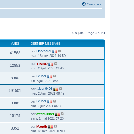
Connexion
9 sujets • Page
1
sur
1
VUES
DERNIER MESSAGE
par
Hervecreil
41568
mar. 16 nov. 2021 10:50
par
T-BIRD
12852
ven. 23 juil. 2021 21:45
par
Bruber
8980
lun. 5 juil. 2021 06:01
par
falcon6405
691501
mer. 23 juin 2021 09:42
par
Bruber
9088
dim. 6 juin 2021 05:55
par
afterburner
15175
sam. 1 mai 2021 07:23
par
Maudit
8352
dim. 18 avr. 2021 10:09