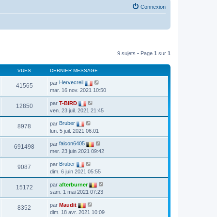
Connexion
9 sujets • Page
1
sur
1
VUES
DERNIER MESSAGE
par
Hervecreil
41565
mar. 16 nov. 2021 10:50
par
T-BIRD
12850
ven. 23 juil. 2021 21:45
par
Bruber
8978
lun. 5 juil. 2021 06:01
par
falcon6405
691498
mer. 23 juin 2021 09:42
par
Bruber
9087
dim. 6 juin 2021 05:55
par
afterburner
15172
sam. 1 mai 2021 07:23
par
Maudit
8352
dim. 18 avr. 2021 10:09