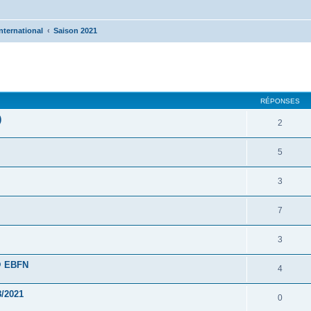
nternational
Saison 2021
cher
cherche avancée
RÉPONSES
)
2
5
3
7
3
 @ EBFN
4
8/2021
0