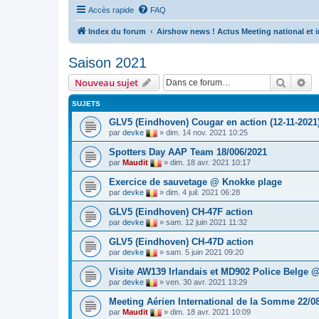
Accès rapide
FAQ
Index du forum
Airshow news ! Actus Meeting national et i
Saison 2021
Recher
Re
Nouveau sujet
SUJETS
GLV5 (Eindhoven) Cougar en action (12-11-2021
par
devke
»
dim. 14 nov. 2021 10:25
Spotters Day AAP Team 18/006/2021
par
Maudit
»
dim. 18 avr. 2021 10:17
Exercice de sauvetage @ Knokke plage
par
devke
»
dim. 4 juil. 2021 06:28
GLV5 (Eindhoven) CH-47F action
par
devke
»
sam. 12 juin 2021 11:32
GLV5 (Eindhoven) CH-47D action
par
devke
»
sam. 5 juin 2021 09:20
Visite AW139 Irlandais et MD902 Police Belge
par
devke
»
ven. 30 avr. 2021 13:29
Meeting Aérien International de la Somme 22/0
par
Maudit
»
dim. 18 avr. 2021 10:09