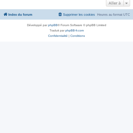
Aller à
Index du forum
Supprimer les cookies
Heures au format
UTC
Développé par
phpBB
® Forum Software © phpBB Limited
Traduit par
phpBB-fr.com
Confidentialité
|
Conditions