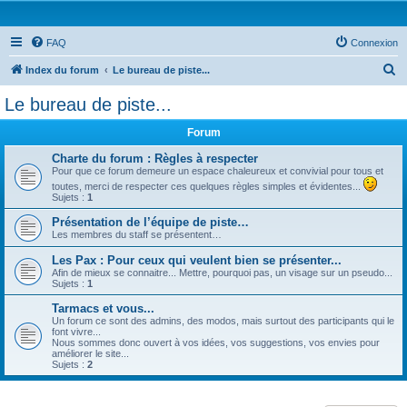
FAQ
Connexion
R
Index du forum
Le bureau de piste...
e
Le bureau de piste...
c
Forum
h
e
Charte du forum : Règles à respecter
Pour que ce forum demeure un espace chaleureux et convivial pour tous et
r
toutes, merci de respecter ces quelques règles simples et évidentes...
Sujets :
1
c
Présentation de l’équipe de piste…
h
Les membres du staff se présentent…
e
Les Pax : Pour ceux qui veulent bien se présenter...
r
Afin de mieux se connaitre... Mettre, pourquoi pas, un visage sur un pseudo...
Sujets :
1
Tarmacs et vous...
Un forum ce sont des admins, des modos, mais surtout des participants qui le
font vivre...
Nous sommes donc ouvert à vos idées, vos suggestions, vos envies pour
améliorer le site...
Sujets :
2