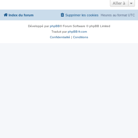
Aller à
Index du forum
Supprimer les cookies
Heures au format
UTC
Développé par
phpBB
® Forum Software © phpBB Limited
Traduit par
phpBB-fr.com
Confidentialité
|
Conditions