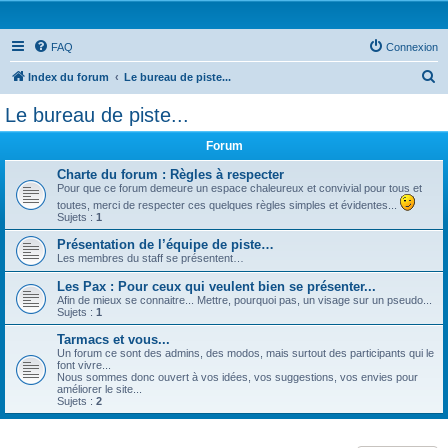
FAQ
Connexion
R
Index du forum
Le bureau de piste...
e
Le bureau de piste...
c
Forum
h
e
Charte du forum : Règles à respecter
Pour que ce forum demeure un espace chaleureux et convivial pour tous et
r
toutes, merci de respecter ces quelques règles simples et évidentes...
Sujets :
1
c
Présentation de l’équipe de piste…
h
Les membres du staff se présentent…
e
Les Pax : Pour ceux qui veulent bien se présenter...
r
Afin de mieux se connaitre... Mettre, pourquoi pas, un visage sur un pseudo...
Sujets :
1
Tarmacs et vous...
Un forum ce sont des admins, des modos, mais surtout des participants qui le
font vivre...
Nous sommes donc ouvert à vos idées, vos suggestions, vos envies pour
améliorer le site...
Sujets :
2