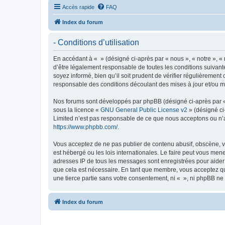
Accès rapide
FAQ
Index du forum
- Conditions d’utilisation
En accédant à « » (désigné ci-après par « nous », « notre », «
d’être légalement responsable de toutes les conditions suivant
soyez informé, bien qu’il soit prudent de vérifier régulièremen
responsable des conditions découlant des mises à jour et/ou mo
Nos forums sont développés par phpBB (désigné ci-après par « i
sous la licence «
GNU General Public License v2
» (désigné ci
Limited n’est pas responsable de ce que nous acceptons ou n’
https://www.phpbb.com/
.
Vous acceptez de ne pas publier de contenu abusif, obscène, vu
est hébergé ou les lois internationales. Le faire peut vous men
adresses IP de tous les messages sont enregistrées pour aider
que cela est nécessaire. En tant que membre, vous acceptez qu
une tierce partie sans votre consentement, ni « », ni phpBB n
Index du forum