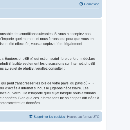
Connexion
sponsable des conditions suivantes. Si vous n’acceptez pas
à n’importe quel moment et nous ferons tout pour que vous en
ts ont été effectués, vous acceptez d’être légalement
 « Équipes phpBB ») qui est un script libre de forum, déclaré
l phpBB facilite seulement les discussions sur Internet. phpBB
 au sujet de phpBB, veuillez consulter :
qui peut transgresser les lois de votre pays, du pays où « »
eur d’accès à Internet si nous le jugeons nécessaire. Les
ace ou verrouille n’importe quel sujet lorsque nous estimons
e données. Bien que ces informations ne soient pas diffusées à
 compromettre les données.
Supprimer les cookies
Heures au format
UTC