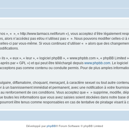
 nos », « », « http://www.tarmacs.net/forum »), vous acceptez d’être légalement re
es, alors n’accédez pas et/ou n’utilisez pas « ». Nous pouvons modifier celles-ci 
t celles-ci par vous-même. Si vous continuez d’utiliser « » alors que des changemen
difications.
ls », « eux », « leur », « logiciel phpBB », « www.phpbb.com », « phpBB Limited »,
-après par « GPL ») et qui peut être téléchargé depuis
www.phpbb.com
. Le logicie
acceptons pas comme contenu ou conduite permis. Pour de plus amples informations
lgaire, diffamatoire, choquant, menaçant, à caractère sexuel ou tout autre contenu 
er à un bannissement immédiat et permanent, avec une notification à votre fourniss
 au renforcement de ces conditions. Vous acceptez que « » supprime, modifie, dépl
e toutes les informations que vous avez saisies soient stockées dans notre base d
e pourront être tenus comme responsables en cas de tentative de piratage visant à
Développé par
phpBB
® Forum Software © phpBB Limited