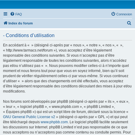
FAQ
Connexion
R
Index du forum
e
- Conditions d’utilisation
c
h
En accédant à « » (désigné ci-après par « nous », « notre », « nos », « »,
« http://www.tarmacs.net/forum »), vous acceptez d’être légalement
e
responsable des conditions suivantes. Si vous n’acceptez pas d’être
r
légalement responsable de toutes les conditions suivantes, alors n’accédez
pas et/ou n’utilisez pas « ». Nous pouvons modifier celles-ci à n’importe quel
c
moment et nous ferons tout pour que vous en soyez informé, bien qu’il soit
h
prudent de vérifier régulièrement celles-ci par vous-même. Si vous continuez
d’utiliser « » alors que des changements ont été effectués, vous acceptez
e
d’être légalement responsable des conditions découlant des mises à jour et/ou
r
modifications.
Nos forums sont développés par phpBB (désigné ci-après par « ils », « eux »,
« leur », « logiciel phpBB », « www.phpbb.com », « phpBB Limited »,
« Équipes phpBB ») qui est un script libre de forum, déclaré sous la licence «
GNU General Public License v2
» (désigné ci-après par « GPL ») et qui peut
être téléchargé depuis
www.phpbb.com
. Le logiciel phpBB facilite seulement
les discussions sur Internet. phpBB Limited n’est pas responsable de ce que
nous acceptons ou n’acceptons pas comme contenu ou conduite permis. Pour