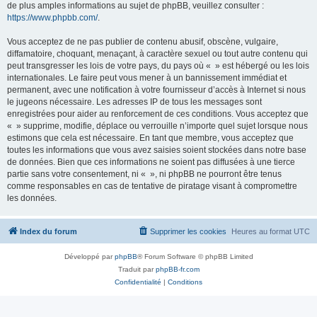
de plus amples informations au sujet de phpBB, veuillez consulter :
https://www.phpbb.com/
.
Vous acceptez de ne pas publier de contenu abusif, obscène, vulgaire,
diffamatoire, choquant, menaçant, à caractère sexuel ou tout autre contenu qui
peut transgresser les lois de votre pays, du pays où « » est hébergé ou les lois
internationales. Le faire peut vous mener à un bannissement immédiat et
permanent, avec une notification à votre fournisseur d’accès à Internet si nous
le jugeons nécessaire. Les adresses IP de tous les messages sont
enregistrées pour aider au renforcement de ces conditions. Vous acceptez que
« » supprime, modifie, déplace ou verrouille n’importe quel sujet lorsque nous
estimons que cela est nécessaire. En tant que membre, vous acceptez que
toutes les informations que vous avez saisies soient stockées dans notre base
de données. Bien que ces informations ne soient pas diffusées à une tierce
partie sans votre consentement, ni « », ni phpBB ne pourront être tenus
comme responsables en cas de tentative de piratage visant à compromettre
les données.
Index du forum
Supprimer les cookies
Heures au format
UTC
Développé par
phpBB
® Forum Software © phpBB Limited
Traduit par
phpBB-fr.com
Confidentialité
|
Conditions