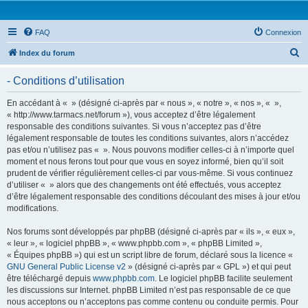
FAQ
Connexion
R
Index du forum
e
- Conditions d’utilisation
c
h
En accédant à « » (désigné ci-après par « nous », « notre », « nos », « »,
« http://www.tarmacs.net/forum »), vous acceptez d’être légalement
e
responsable des conditions suivantes. Si vous n’acceptez pas d’être
r
légalement responsable de toutes les conditions suivantes, alors n’accédez
pas et/ou n’utilisez pas « ». Nous pouvons modifier celles-ci à n’importe quel
c
moment et nous ferons tout pour que vous en soyez informé, bien qu’il soit
h
prudent de vérifier régulièrement celles-ci par vous-même. Si vous continuez
d’utiliser « » alors que des changements ont été effectués, vous acceptez
e
d’être légalement responsable des conditions découlant des mises à jour et/ou
r
modifications.
Nos forums sont développés par phpBB (désigné ci-après par « ils », « eux »,
« leur », « logiciel phpBB », « www.phpbb.com », « phpBB Limited »,
« Équipes phpBB ») qui est un script libre de forum, déclaré sous la licence «
GNU General Public License v2
» (désigné ci-après par « GPL ») et qui peut
être téléchargé depuis
www.phpbb.com
. Le logiciel phpBB facilite seulement
les discussions sur Internet. phpBB Limited n’est pas responsable de ce que
nous acceptons ou n’acceptons pas comme contenu ou conduite permis. Pour