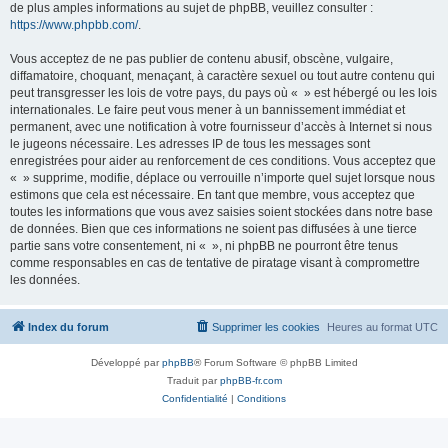
de plus amples informations au sujet de phpBB, veuillez consulter :
https://www.phpbb.com/
.
Vous acceptez de ne pas publier de contenu abusif, obscène, vulgaire,
diffamatoire, choquant, menaçant, à caractère sexuel ou tout autre contenu qui
peut transgresser les lois de votre pays, du pays où « » est hébergé ou les lois
internationales. Le faire peut vous mener à un bannissement immédiat et
permanent, avec une notification à votre fournisseur d’accès à Internet si nous
le jugeons nécessaire. Les adresses IP de tous les messages sont
enregistrées pour aider au renforcement de ces conditions. Vous acceptez que
« » supprime, modifie, déplace ou verrouille n’importe quel sujet lorsque nous
estimons que cela est nécessaire. En tant que membre, vous acceptez que
toutes les informations que vous avez saisies soient stockées dans notre base
de données. Bien que ces informations ne soient pas diffusées à une tierce
partie sans votre consentement, ni « », ni phpBB ne pourront être tenus
comme responsables en cas de tentative de piratage visant à compromettre
les données.
Index du forum
Supprimer les cookies
Heures au format
UTC
Développé par
phpBB
® Forum Software © phpBB Limited
Traduit par
phpBB-fr.com
Confidentialité
|
Conditions