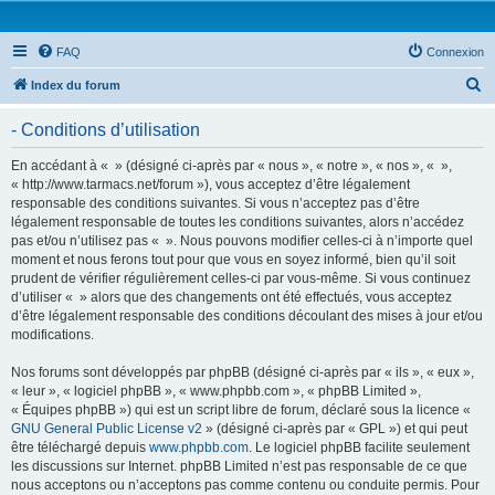
FAQ
Connexion
R
Index du forum
e
- Conditions d’utilisation
c
h
En accédant à « » (désigné ci-après par « nous », « notre », « nos », « »,
« http://www.tarmacs.net/forum »), vous acceptez d’être légalement
e
responsable des conditions suivantes. Si vous n’acceptez pas d’être
r
légalement responsable de toutes les conditions suivantes, alors n’accédez
pas et/ou n’utilisez pas « ». Nous pouvons modifier celles-ci à n’importe quel
c
moment et nous ferons tout pour que vous en soyez informé, bien qu’il soit
h
prudent de vérifier régulièrement celles-ci par vous-même. Si vous continuez
d’utiliser « » alors que des changements ont été effectués, vous acceptez
e
d’être légalement responsable des conditions découlant des mises à jour et/ou
r
modifications.
Nos forums sont développés par phpBB (désigné ci-après par « ils », « eux »,
« leur », « logiciel phpBB », « www.phpbb.com », « phpBB Limited »,
« Équipes phpBB ») qui est un script libre de forum, déclaré sous la licence «
GNU General Public License v2
» (désigné ci-après par « GPL ») et qui peut
être téléchargé depuis
www.phpbb.com
. Le logiciel phpBB facilite seulement
les discussions sur Internet. phpBB Limited n’est pas responsable de ce que
nous acceptons ou n’acceptons pas comme contenu ou conduite permis. Pour