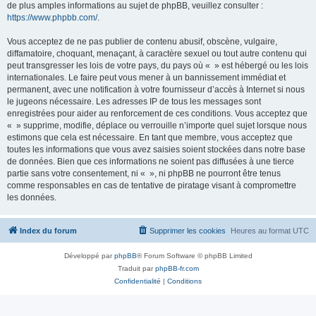
de plus amples informations au sujet de phpBB, veuillez consulter :
https://www.phpbb.com/
.
Vous acceptez de ne pas publier de contenu abusif, obscène, vulgaire,
diffamatoire, choquant, menaçant, à caractère sexuel ou tout autre contenu qui
peut transgresser les lois de votre pays, du pays où « » est hébergé ou les lois
internationales. Le faire peut vous mener à un bannissement immédiat et
permanent, avec une notification à votre fournisseur d’accès à Internet si nous
le jugeons nécessaire. Les adresses IP de tous les messages sont
enregistrées pour aider au renforcement de ces conditions. Vous acceptez que
« » supprime, modifie, déplace ou verrouille n’importe quel sujet lorsque nous
estimons que cela est nécessaire. En tant que membre, vous acceptez que
toutes les informations que vous avez saisies soient stockées dans notre base
de données. Bien que ces informations ne soient pas diffusées à une tierce
partie sans votre consentement, ni « », ni phpBB ne pourront être tenus
comme responsables en cas de tentative de piratage visant à compromettre
les données.
Index du forum
Supprimer les cookies
Heures au format
UTC
Développé par
phpBB
® Forum Software © phpBB Limited
Traduit par
phpBB-fr.com
Confidentialité
|
Conditions