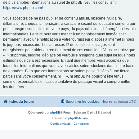
de plus amples informations au sujet de phpBB, veuillez consulter :
https://www.phpbb.com/
.
Vous acceptez de ne pas publier de contenu abusif, obscène, vulgaire,
diffamatoire, choquant, menaçant, à caractère sexuel ou tout autre contenu qui
peut transgresser les lois de votre pays, du pays où « » est hébergé ou les lois
internationales. Le faire peut vous mener à un bannissement immédiat et
permanent, avec une notification à votre fournisseur d’accès à Internet si nous
le jugeons nécessaire. Les adresses IP de tous les messages sont
enregistrées pour aider au renforcement de ces conditions. Vous acceptez que
« » supprime, modifie, déplace ou verrouille n’importe quel sujet lorsque nous
estimons que cela est nécessaire. En tant que membre, vous acceptez que
toutes les informations que vous avez saisies soient stockées dans notre base
de données. Bien que ces informations ne soient pas diffusées à une tierce
partie sans votre consentement, ni « », ni phpBB ne pourront être tenus
comme responsables en cas de tentative de piratage visant à compromettre
les données.
Index du forum
Supprimer les cookies
Heures au format
UTC
Développé par
phpBB
® Forum Software © phpBB Limited
Traduit par
phpBB-fr.com
Confidentialité
|
Conditions