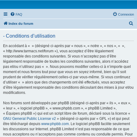
FAQ
Connexion
R
Index du forum
e
- Conditions d’utilisation
c
h
En accédant à « » (désigné ci-après par « nous », « notre », « nos », « »,
« http://www.tarmacs.net/forum »), vous acceptez d’être légalement
e
responsable des conditions suivantes. Si vous n’acceptez pas d’être
r
légalement responsable de toutes les conditions suivantes, alors n’accédez
pas et/ou n’utilisez pas « ». Nous pouvons modifier celles-ci à n’importe quel
c
moment et nous ferons tout pour que vous en soyez informé, bien qu’il soit
h
prudent de vérifier régulièrement celles-ci par vous-même. Si vous continuez
d’utiliser « » alors que des changements ont été effectués, vous acceptez
e
d’être légalement responsable des conditions découlant des mises à jour et/ou
r
modifications.
Nos forums sont développés par phpBB (désigné ci-après par « ils », « eux »,
« leur », « logiciel phpBB », « www.phpbb.com », « phpBB Limited »,
« Équipes phpBB ») qui est un script libre de forum, déclaré sous la licence «
GNU General Public License v2
» (désigné ci-après par « GPL ») et qui peut
être téléchargé depuis
www.phpbb.com
. Le logiciel phpBB facilite seulement
les discussions sur Internet. phpBB Limited n’est pas responsable de ce que
nous acceptons ou n’acceptons pas comme contenu ou conduite permis. Pour