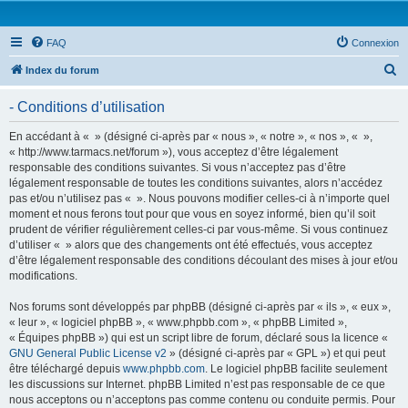
FAQ
Connexion
R
Index du forum
e
- Conditions d’utilisation
c
h
En accédant à « » (désigné ci-après par « nous », « notre », « nos », « »,
« http://www.tarmacs.net/forum »), vous acceptez d’être légalement
e
responsable des conditions suivantes. Si vous n’acceptez pas d’être
r
légalement responsable de toutes les conditions suivantes, alors n’accédez
pas et/ou n’utilisez pas « ». Nous pouvons modifier celles-ci à n’importe quel
c
moment et nous ferons tout pour que vous en soyez informé, bien qu’il soit
h
prudent de vérifier régulièrement celles-ci par vous-même. Si vous continuez
d’utiliser « » alors que des changements ont été effectués, vous acceptez
e
d’être légalement responsable des conditions découlant des mises à jour et/ou
r
modifications.
Nos forums sont développés par phpBB (désigné ci-après par « ils », « eux »,
« leur », « logiciel phpBB », « www.phpbb.com », « phpBB Limited »,
« Équipes phpBB ») qui est un script libre de forum, déclaré sous la licence «
GNU General Public License v2
» (désigné ci-après par « GPL ») et qui peut
être téléchargé depuis
www.phpbb.com
. Le logiciel phpBB facilite seulement
les discussions sur Internet. phpBB Limited n’est pas responsable de ce que
nous acceptons ou n’acceptons pas comme contenu ou conduite permis. Pour