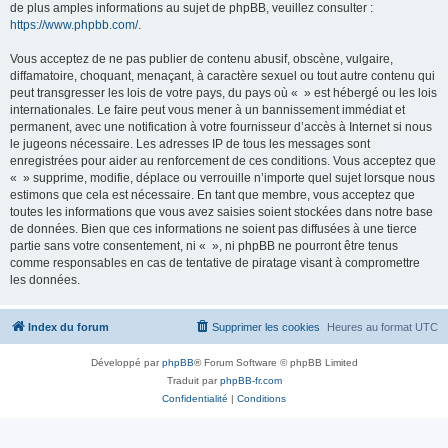
de plus amples informations au sujet de phpBB, veuillez consulter :
https://www.phpbb.com/
.
Vous acceptez de ne pas publier de contenu abusif, obscène, vulgaire,
diffamatoire, choquant, menaçant, à caractère sexuel ou tout autre contenu qui
peut transgresser les lois de votre pays, du pays où « » est hébergé ou les lois
internationales. Le faire peut vous mener à un bannissement immédiat et
permanent, avec une notification à votre fournisseur d’accès à Internet si nous
le jugeons nécessaire. Les adresses IP de tous les messages sont
enregistrées pour aider au renforcement de ces conditions. Vous acceptez que
« » supprime, modifie, déplace ou verrouille n’importe quel sujet lorsque nous
estimons que cela est nécessaire. En tant que membre, vous acceptez que
toutes les informations que vous avez saisies soient stockées dans notre base
de données. Bien que ces informations ne soient pas diffusées à une tierce
partie sans votre consentement, ni « », ni phpBB ne pourront être tenus
comme responsables en cas de tentative de piratage visant à compromettre
les données.
Index du forum
Supprimer les cookies
Heures au format
UTC
Développé par
phpBB
® Forum Software © phpBB Limited
Traduit par
phpBB-fr.com
Confidentialité
|
Conditions