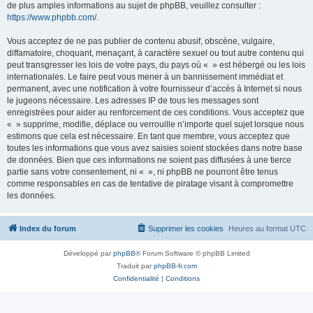
de plus amples informations au sujet de phpBB, veuillez consulter :
https://www.phpbb.com/
.
Vous acceptez de ne pas publier de contenu abusif, obscène, vulgaire,
diffamatoire, choquant, menaçant, à caractère sexuel ou tout autre contenu qui
peut transgresser les lois de votre pays, du pays où « » est hébergé ou les lois
internationales. Le faire peut vous mener à un bannissement immédiat et
permanent, avec une notification à votre fournisseur d’accès à Internet si nous
le jugeons nécessaire. Les adresses IP de tous les messages sont
enregistrées pour aider au renforcement de ces conditions. Vous acceptez que
« » supprime, modifie, déplace ou verrouille n’importe quel sujet lorsque nous
estimons que cela est nécessaire. En tant que membre, vous acceptez que
toutes les informations que vous avez saisies soient stockées dans notre base
de données. Bien que ces informations ne soient pas diffusées à une tierce
partie sans votre consentement, ni « », ni phpBB ne pourront être tenus
comme responsables en cas de tentative de piratage visant à compromettre
les données.
Index du forum
Supprimer les cookies
Heures au format
UTC
Développé par
phpBB
® Forum Software © phpBB Limited
Traduit par
phpBB-fr.com
Confidentialité
|
Conditions