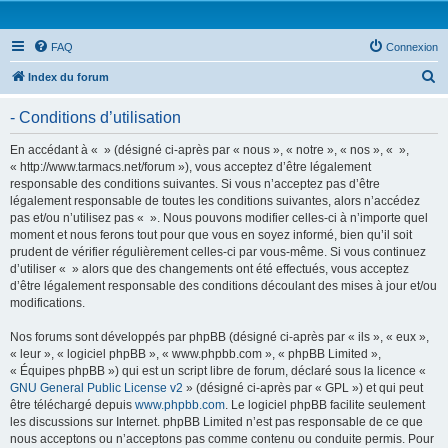
FAQ
Connexion
R
Index du forum
e
- Conditions d’utilisation
c
h
En accédant à « » (désigné ci-après par « nous », « notre », « nos », « »,
« http://www.tarmacs.net/forum »), vous acceptez d’être légalement
e
responsable des conditions suivantes. Si vous n’acceptez pas d’être
r
légalement responsable de toutes les conditions suivantes, alors n’accédez
pas et/ou n’utilisez pas « ». Nous pouvons modifier celles-ci à n’importe quel
c
moment et nous ferons tout pour que vous en soyez informé, bien qu’il soit
h
prudent de vérifier régulièrement celles-ci par vous-même. Si vous continuez
d’utiliser « » alors que des changements ont été effectués, vous acceptez
e
d’être légalement responsable des conditions découlant des mises à jour et/ou
r
modifications.
Nos forums sont développés par phpBB (désigné ci-après par « ils », « eux »,
« leur », « logiciel phpBB », « www.phpbb.com », « phpBB Limited »,
« Équipes phpBB ») qui est un script libre de forum, déclaré sous la licence «
GNU General Public License v2
» (désigné ci-après par « GPL ») et qui peut
être téléchargé depuis
www.phpbb.com
. Le logiciel phpBB facilite seulement
les discussions sur Internet. phpBB Limited n’est pas responsable de ce que
nous acceptons ou n’acceptons pas comme contenu ou conduite permis. Pour