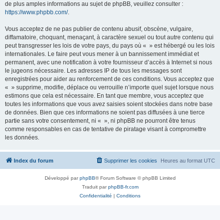
de plus amples informations au sujet de phpBB, veuillez consulter :
https://www.phpbb.com/
.
Vous acceptez de ne pas publier de contenu abusif, obscène, vulgaire,
diffamatoire, choquant, menaçant, à caractère sexuel ou tout autre contenu qui
peut transgresser les lois de votre pays, du pays où « » est hébergé ou les lois
internationales. Le faire peut vous mener à un bannissement immédiat et
permanent, avec une notification à votre fournisseur d’accès à Internet si nous
le jugeons nécessaire. Les adresses IP de tous les messages sont
enregistrées pour aider au renforcement de ces conditions. Vous acceptez que
« » supprime, modifie, déplace ou verrouille n’importe quel sujet lorsque nous
estimons que cela est nécessaire. En tant que membre, vous acceptez que
toutes les informations que vous avez saisies soient stockées dans notre base
de données. Bien que ces informations ne soient pas diffusées à une tierce
partie sans votre consentement, ni « », ni phpBB ne pourront être tenus
comme responsables en cas de tentative de piratage visant à compromettre
les données.
Index du forum
Supprimer les cookies
Heures au format
UTC
Développé par
phpBB
® Forum Software © phpBB Limited
Traduit par
phpBB-fr.com
Confidentialité
|
Conditions