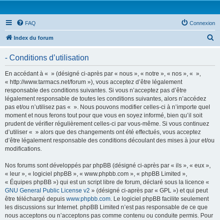
FAQ
Connexion
R
Index du forum
e
- Conditions d’utilisation
c
h
En accédant à « » (désigné ci-après par « nous », « notre », « nos », « »,
« http://www.tarmacs.net/forum »), vous acceptez d’être légalement
e
responsable des conditions suivantes. Si vous n’acceptez pas d’être
r
légalement responsable de toutes les conditions suivantes, alors n’accédez
pas et/ou n’utilisez pas « ». Nous pouvons modifier celles-ci à n’importe quel
c
moment et nous ferons tout pour que vous en soyez informé, bien qu’il soit
h
prudent de vérifier régulièrement celles-ci par vous-même. Si vous continuez
d’utiliser « » alors que des changements ont été effectués, vous acceptez
e
d’être légalement responsable des conditions découlant des mises à jour et/ou
r
modifications.
Nos forums sont développés par phpBB (désigné ci-après par « ils », « eux »,
« leur », « logiciel phpBB », « www.phpbb.com », « phpBB Limited »,
« Équipes phpBB ») qui est un script libre de forum, déclaré sous la licence «
GNU General Public License v2
» (désigné ci-après par « GPL ») et qui peut
être téléchargé depuis
www.phpbb.com
. Le logiciel phpBB facilite seulement
les discussions sur Internet. phpBB Limited n’est pas responsable de ce que
nous acceptons ou n’acceptons pas comme contenu ou conduite permis. Pour