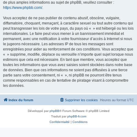
de plus amples informations au sujet de phpBB, veuillez consulter :
https://www.phpbb.com/
.
Vous acceptez de ne pas publier de contenu abusif, obscène, vulgaire,
diffamatoire, choquant, menaçant, à caractère sexuel ou tout autre contenu qui
peut transgresser les lois de votre pays, du pays où « » est hébergé ou les lois
internationales. Le faire peut vous mener à un bannissement immédiat et
permanent, avec une notification à votre fournisseur d’accès à Internet si nous
le jugeons nécessaire. Les adresses IP de tous les messages sont
enregistrées pour aider au renforcement de ces conditions. Vous acceptez que
« » supprime, modifie, déplace ou verrouille n’importe quel sujet lorsque nous
estimons que cela est nécessaire. En tant que membre, vous acceptez que
toutes les informations que vous avez saisies soient stockées dans notre base
de données. Bien que ces informations ne soient pas diffusées à une tierce
partie sans votre consentement, ni « », ni phpBB ne pourront être tenus
comme responsables en cas de tentative de piratage visant à compromettre
les données.
Index du forum
Supprimer les cookies
Heures au format
UTC
Développé par
phpBB
® Forum Software © phpBB Limited
Traduit par
phpBB-fr.com
Confidentialité
|
Conditions