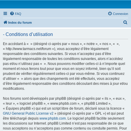
FAQ
Connexion
R
Index du forum
e
- Conditions d’utilisation
c
h
En accédant à « » (désigné ci-après par « nous », « notre », « nos », « »,
« http://www.tarmacs.net/forum »), vous acceptez d’être légalement
e
responsable des conditions suivantes. Si vous n’acceptez pas d’être
r
légalement responsable de toutes les conditions suivantes, alors n’accédez
pas et/ou n’utilisez pas « ». Nous pouvons modifier celles-ci à n’importe quel
c
moment et nous ferons tout pour que vous en soyez informé, bien qu’il soit
h
prudent de vérifier régulièrement celles-ci par vous-même. Si vous continuez
d’utiliser « » alors que des changements ont été effectués, vous acceptez
e
d’être légalement responsable des conditions découlant des mises à jour et/ou
r
modifications.
Nos forums sont développés par phpBB (désigné ci-après par « ils », « eux »,
« leur », « logiciel phpBB », « www.phpbb.com », « phpBB Limited »,
« Équipes phpBB ») qui est un script libre de forum, déclaré sous la licence «
GNU General Public License v2
» (désigné ci-après par « GPL ») et qui peut
être téléchargé depuis
www.phpbb.com
. Le logiciel phpBB facilite seulement
les discussions sur Internet. phpBB Limited n’est pas responsable de ce que
nous acceptons ou n’acceptons pas comme contenu ou conduite permis. Pour