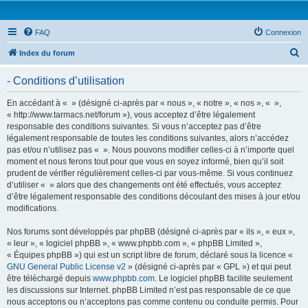
FAQ
Connexion
R
Index du forum
e
- Conditions d’utilisation
c
h
En accédant à « » (désigné ci-après par « nous », « notre », « nos », « »,
« http://www.tarmacs.net/forum »), vous acceptez d’être légalement
e
responsable des conditions suivantes. Si vous n’acceptez pas d’être
r
légalement responsable de toutes les conditions suivantes, alors n’accédez
pas et/ou n’utilisez pas « ». Nous pouvons modifier celles-ci à n’importe quel
c
moment et nous ferons tout pour que vous en soyez informé, bien qu’il soit
h
prudent de vérifier régulièrement celles-ci par vous-même. Si vous continuez
d’utiliser « » alors que des changements ont été effectués, vous acceptez
e
d’être légalement responsable des conditions découlant des mises à jour et/ou
r
modifications.
Nos forums sont développés par phpBB (désigné ci-après par « ils », « eux »,
« leur », « logiciel phpBB », « www.phpbb.com », « phpBB Limited »,
« Équipes phpBB ») qui est un script libre de forum, déclaré sous la licence «
GNU General Public License v2
» (désigné ci-après par « GPL ») et qui peut
être téléchargé depuis
www.phpbb.com
. Le logiciel phpBB facilite seulement
les discussions sur Internet. phpBB Limited n’est pas responsable de ce que
nous acceptons ou n’acceptons pas comme contenu ou conduite permis. Pour