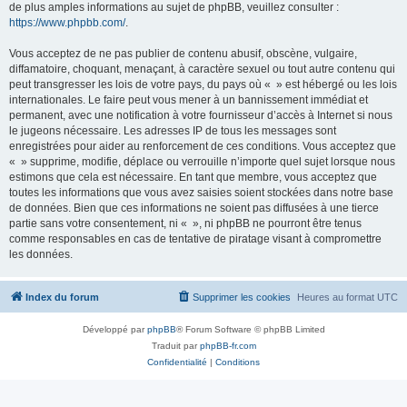
de plus amples informations au sujet de phpBB, veuillez consulter :
https://www.phpbb.com/
.
Vous acceptez de ne pas publier de contenu abusif, obscène, vulgaire,
diffamatoire, choquant, menaçant, à caractère sexuel ou tout autre contenu qui
peut transgresser les lois de votre pays, du pays où « » est hébergé ou les lois
internationales. Le faire peut vous mener à un bannissement immédiat et
permanent, avec une notification à votre fournisseur d’accès à Internet si nous
le jugeons nécessaire. Les adresses IP de tous les messages sont
enregistrées pour aider au renforcement de ces conditions. Vous acceptez que
« » supprime, modifie, déplace ou verrouille n’importe quel sujet lorsque nous
estimons que cela est nécessaire. En tant que membre, vous acceptez que
toutes les informations que vous avez saisies soient stockées dans notre base
de données. Bien que ces informations ne soient pas diffusées à une tierce
partie sans votre consentement, ni « », ni phpBB ne pourront être tenus
comme responsables en cas de tentative de piratage visant à compromettre
les données.
Index du forum
Supprimer les cookies
Heures au format
UTC
Développé par
phpBB
® Forum Software © phpBB Limited
Traduit par
phpBB-fr.com
Confidentialité
|
Conditions