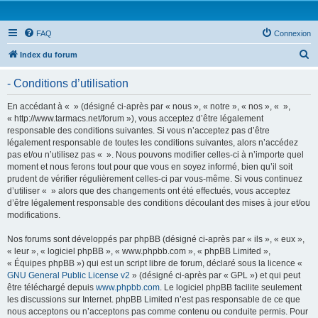
FAQ
Connexion
R
Index du forum
e
- Conditions d’utilisation
c
h
En accédant à « » (désigné ci-après par « nous », « notre », « nos », « »,
« http://www.tarmacs.net/forum »), vous acceptez d’être légalement
e
responsable des conditions suivantes. Si vous n’acceptez pas d’être
r
légalement responsable de toutes les conditions suivantes, alors n’accédez
pas et/ou n’utilisez pas « ». Nous pouvons modifier celles-ci à n’importe quel
c
moment et nous ferons tout pour que vous en soyez informé, bien qu’il soit
h
prudent de vérifier régulièrement celles-ci par vous-même. Si vous continuez
d’utiliser « » alors que des changements ont été effectués, vous acceptez
e
d’être légalement responsable des conditions découlant des mises à jour et/ou
r
modifications.
Nos forums sont développés par phpBB (désigné ci-après par « ils », « eux »,
« leur », « logiciel phpBB », « www.phpbb.com », « phpBB Limited »,
« Équipes phpBB ») qui est un script libre de forum, déclaré sous la licence «
GNU General Public License v2
» (désigné ci-après par « GPL ») et qui peut
être téléchargé depuis
www.phpbb.com
. Le logiciel phpBB facilite seulement
les discussions sur Internet. phpBB Limited n’est pas responsable de ce que
nous acceptons ou n’acceptons pas comme contenu ou conduite permis. Pour