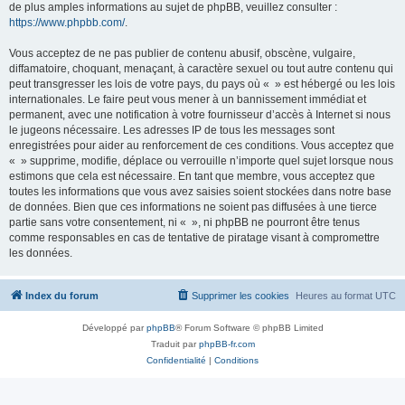
de plus amples informations au sujet de phpBB, veuillez consulter :
https://www.phpbb.com/
.
Vous acceptez de ne pas publier de contenu abusif, obscène, vulgaire,
diffamatoire, choquant, menaçant, à caractère sexuel ou tout autre contenu qui
peut transgresser les lois de votre pays, du pays où « » est hébergé ou les lois
internationales. Le faire peut vous mener à un bannissement immédiat et
permanent, avec une notification à votre fournisseur d’accès à Internet si nous
le jugeons nécessaire. Les adresses IP de tous les messages sont
enregistrées pour aider au renforcement de ces conditions. Vous acceptez que
« » supprime, modifie, déplace ou verrouille n’importe quel sujet lorsque nous
estimons que cela est nécessaire. En tant que membre, vous acceptez que
toutes les informations que vous avez saisies soient stockées dans notre base
de données. Bien que ces informations ne soient pas diffusées à une tierce
partie sans votre consentement, ni « », ni phpBB ne pourront être tenus
comme responsables en cas de tentative de piratage visant à compromettre
les données.
Index du forum
Supprimer les cookies
Heures au format
UTC
Développé par
phpBB
® Forum Software © phpBB Limited
Traduit par
phpBB-fr.com
Confidentialité
|
Conditions