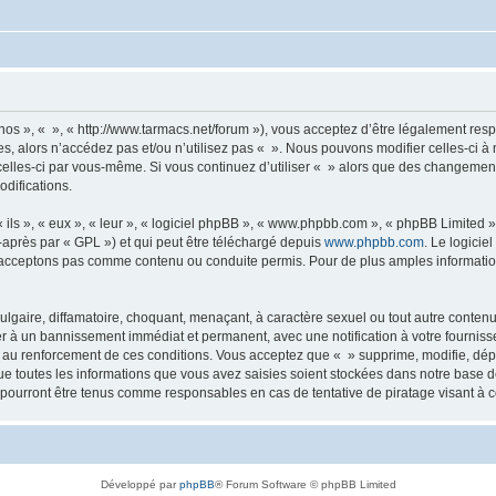
 nos », « », « http://www.tarmacs.net/forum »), vous acceptez d’être légalement re
es, alors n’accédez pas et/ou n’utilisez pas « ». Nous pouvons modifier celles-ci 
t celles-ci par vous-même. Si vous continuez d’utiliser « » alors que des changemen
difications.
ls », « eux », « leur », « logiciel phpBB », « www.phpbb.com », « phpBB Limited »,
-après par « GPL ») et qui peut être téléchargé depuis
www.phpbb.com
. Le logicie
acceptons pas comme contenu ou conduite permis. Pour de plus amples informations
lgaire, diffamatoire, choquant, menaçant, à caractère sexuel ou tout autre contenu 
er à un bannissement immédiat et permanent, avec une notification à votre fourniss
 au renforcement de ces conditions. Vous acceptez que « » supprime, modifie, dépl
e toutes les informations que vous avez saisies soient stockées dans notre base d
e pourront être tenus comme responsables en cas de tentative de piratage visant à
Développé par
phpBB
® Forum Software © phpBB Limited