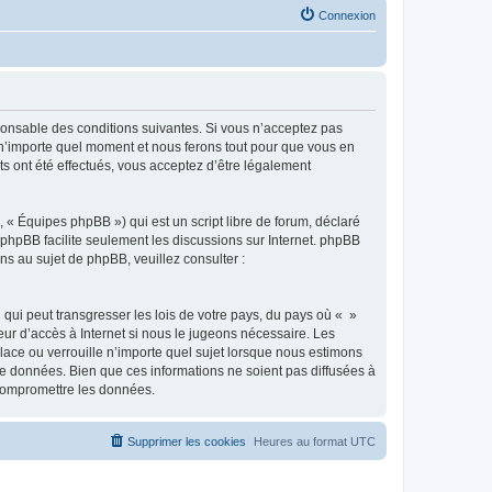
Connexion
sponsable des conditions suivantes. Si vous n’acceptez pas
à n’importe quel moment et nous ferons tout pour que vous en
ts ont été effectués, vous acceptez d’être légalement
 « Équipes phpBB ») qui est un script libre de forum, déclaré
l phpBB facilite seulement les discussions sur Internet. phpBB
 au sujet de phpBB, veuillez consulter :
qui peut transgresser les lois de votre pays, du pays où « »
eur d’accès à Internet si nous le jugeons nécessaire. Les
ace ou verrouille n’importe quel sujet lorsque nous estimons
e données. Bien que ces informations ne soient pas diffusées à
 compromettre les données.
Supprimer les cookies
Heures au format
UTC