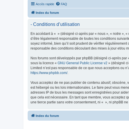
Accès rapide
FAQ
Index du forum
- Conditions d’utilisation
En accédant à « » (désigné ci-après par « nous », « notre », «
d’être légalement responsable de toutes les conditions suivant
soyez informé, bien qu’il soit prudent de vérifier régulièremen
responsable des conditions découlant des mises à jour et/ou mo
Nos forums sont développés par phpBB (désigné ci-après par « i
sous la licence «
GNU General Public License v2
» (désigné ci
Limited n’est pas responsable de ce que nous acceptons ou n’
https://www.phpbb.com/
.
Vous acceptez de ne pas publier de contenu abusif, obscène, vu
est hébergé ou les lois internationales. Le faire peut vous men
adresses IP de tous les messages sont enregistrées pour aider
que cela est nécessaire. En tant que membre, vous acceptez qu
une tierce partie sans votre consentement, ni « », ni phpBB n
Index du forum