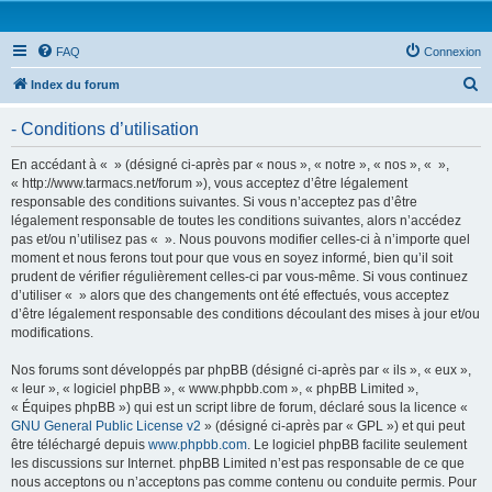
FAQ
Connexion
R
Index du forum
e
- Conditions d’utilisation
c
h
En accédant à « » (désigné ci-après par « nous », « notre », « nos », « »,
« http://www.tarmacs.net/forum »), vous acceptez d’être légalement
e
responsable des conditions suivantes. Si vous n’acceptez pas d’être
r
légalement responsable de toutes les conditions suivantes, alors n’accédez
pas et/ou n’utilisez pas « ». Nous pouvons modifier celles-ci à n’importe quel
c
moment et nous ferons tout pour que vous en soyez informé, bien qu’il soit
h
prudent de vérifier régulièrement celles-ci par vous-même. Si vous continuez
d’utiliser « » alors que des changements ont été effectués, vous acceptez
e
d’être légalement responsable des conditions découlant des mises à jour et/ou
r
modifications.
Nos forums sont développés par phpBB (désigné ci-après par « ils », « eux »,
« leur », « logiciel phpBB », « www.phpbb.com », « phpBB Limited »,
« Équipes phpBB ») qui est un script libre de forum, déclaré sous la licence «
GNU General Public License v2
» (désigné ci-après par « GPL ») et qui peut
être téléchargé depuis
www.phpbb.com
. Le logiciel phpBB facilite seulement
les discussions sur Internet. phpBB Limited n’est pas responsable de ce que
nous acceptons ou n’acceptons pas comme contenu ou conduite permis. Pour