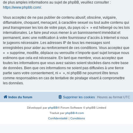
de plus amples informations au sujet de phpBB, veuillez consulter :
https://www.phpbb.com/
.
Vous acceptez de ne pas publier de contenu abusif, obscène, vulgaire,
diffamatoire, choquant, menaçant, à caractère sexuel ou tout autre contenu qui
peut transgresser les lois de votre pays, du pays où « » est hébergé ou les lois
internationales. Le faire peut vous mener à un bannissement immédiat et
permanent, avec une notification à votre fournisseur d’accès à Internet si nous
le jugeons nécessaire. Les adresses IP de tous les messages sont
enregistrées pour aider au renforcement de ces conditions. Vous acceptez que
« » supprime, modifie, déplace ou verrouille n’importe quel sujet lorsque nous
estimons que cela est nécessaire. En tant que membre, vous acceptez que
toutes les informations que vous avez saisies soient stockées dans notre base
de données. Bien que ces informations ne soient pas diffusées à une tierce
partie sans votre consentement, ni « », ni phpBB ne pourront être tenus
comme responsables en cas de tentative de piratage visant à compromettre
les données.
Index du forum
Supprimer les cookies
Heures au format
UTC
Développé par
phpBB
® Forum Software © phpBB Limited
Traduit par
phpBB-fr.com
Confidentialité
|
Conditions