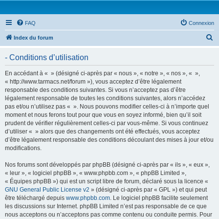
FAQ
Connexion
R
Index du forum
e
- Conditions d’utilisation
c
h
En accédant à « » (désigné ci-après par « nous », « notre », « nos », « »,
« http://www.tarmacs.net/forum »), vous acceptez d’être légalement
e
responsable des conditions suivantes. Si vous n’acceptez pas d’être
r
légalement responsable de toutes les conditions suivantes, alors n’accédez
pas et/ou n’utilisez pas « ». Nous pouvons modifier celles-ci à n’importe quel
c
moment et nous ferons tout pour que vous en soyez informé, bien qu’il soit
h
prudent de vérifier régulièrement celles-ci par vous-même. Si vous continuez
d’utiliser « » alors que des changements ont été effectués, vous acceptez
e
d’être légalement responsable des conditions découlant des mises à jour et/ou
r
modifications.
Nos forums sont développés par phpBB (désigné ci-après par « ils », « eux »,
« leur », « logiciel phpBB », « www.phpbb.com », « phpBB Limited »,
« Équipes phpBB ») qui est un script libre de forum, déclaré sous la licence «
GNU General Public License v2
» (désigné ci-après par « GPL ») et qui peut
être téléchargé depuis
www.phpbb.com
. Le logiciel phpBB facilite seulement
les discussions sur Internet. phpBB Limited n’est pas responsable de ce que
nous acceptons ou n’acceptons pas comme contenu ou conduite permis. Pour