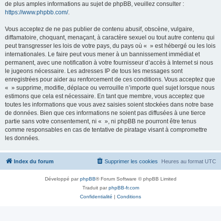
de plus amples informations au sujet de phpBB, veuillez consulter :
https://www.phpbb.com/
.
Vous acceptez de ne pas publier de contenu abusif, obscène, vulgaire,
diffamatoire, choquant, menaçant, à caractère sexuel ou tout autre contenu qui
peut transgresser les lois de votre pays, du pays où « » est hébergé ou les lois
internationales. Le faire peut vous mener à un bannissement immédiat et
permanent, avec une notification à votre fournisseur d’accès à Internet si nous
le jugeons nécessaire. Les adresses IP de tous les messages sont
enregistrées pour aider au renforcement de ces conditions. Vous acceptez que
« » supprime, modifie, déplace ou verrouille n’importe quel sujet lorsque nous
estimons que cela est nécessaire. En tant que membre, vous acceptez que
toutes les informations que vous avez saisies soient stockées dans notre base
de données. Bien que ces informations ne soient pas diffusées à une tierce
partie sans votre consentement, ni « », ni phpBB ne pourront être tenus
comme responsables en cas de tentative de piratage visant à compromettre
les données.
Index du forum
Supprimer les cookies
Heures au format
UTC
Développé par
phpBB
® Forum Software © phpBB Limited
Traduit par
phpBB-fr.com
Confidentialité
|
Conditions