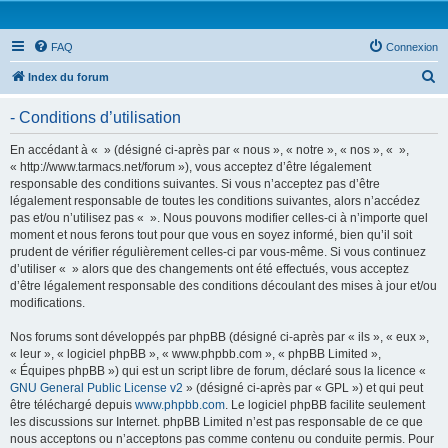
FAQ
Connexion
R
Index du forum
e
- Conditions d’utilisation
c
h
En accédant à « » (désigné ci-après par « nous », « notre », « nos », « »,
« http://www.tarmacs.net/forum »), vous acceptez d’être légalement
e
responsable des conditions suivantes. Si vous n’acceptez pas d’être
r
légalement responsable de toutes les conditions suivantes, alors n’accédez
pas et/ou n’utilisez pas « ». Nous pouvons modifier celles-ci à n’importe quel
c
moment et nous ferons tout pour que vous en soyez informé, bien qu’il soit
h
prudent de vérifier régulièrement celles-ci par vous-même. Si vous continuez
d’utiliser « » alors que des changements ont été effectués, vous acceptez
e
d’être légalement responsable des conditions découlant des mises à jour et/ou
r
modifications.
Nos forums sont développés par phpBB (désigné ci-après par « ils », « eux »,
« leur », « logiciel phpBB », « www.phpbb.com », « phpBB Limited »,
« Équipes phpBB ») qui est un script libre de forum, déclaré sous la licence «
GNU General Public License v2
» (désigné ci-après par « GPL ») et qui peut
être téléchargé depuis
www.phpbb.com
. Le logiciel phpBB facilite seulement
les discussions sur Internet. phpBB Limited n’est pas responsable de ce que
nous acceptons ou n’acceptons pas comme contenu ou conduite permis. Pour