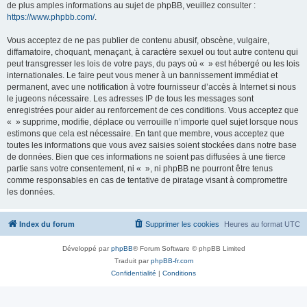
de plus amples informations au sujet de phpBB, veuillez consulter :
https://www.phpbb.com/
.
Vous acceptez de ne pas publier de contenu abusif, obscène, vulgaire,
diffamatoire, choquant, menaçant, à caractère sexuel ou tout autre contenu qui
peut transgresser les lois de votre pays, du pays où « » est hébergé ou les lois
internationales. Le faire peut vous mener à un bannissement immédiat et
permanent, avec une notification à votre fournisseur d’accès à Internet si nous
le jugeons nécessaire. Les adresses IP de tous les messages sont
enregistrées pour aider au renforcement de ces conditions. Vous acceptez que
« » supprime, modifie, déplace ou verrouille n’importe quel sujet lorsque nous
estimons que cela est nécessaire. En tant que membre, vous acceptez que
toutes les informations que vous avez saisies soient stockées dans notre base
de données. Bien que ces informations ne soient pas diffusées à une tierce
partie sans votre consentement, ni « », ni phpBB ne pourront être tenus
comme responsables en cas de tentative de piratage visant à compromettre
les données.
Index du forum
Supprimer les cookies
Heures au format
UTC
Développé par
phpBB
® Forum Software © phpBB Limited
Traduit par
phpBB-fr.com
Confidentialité
|
Conditions