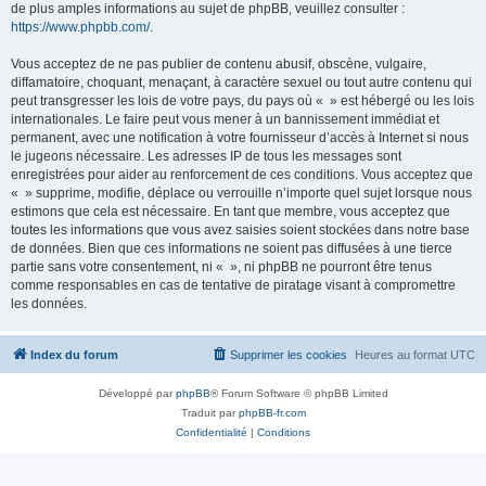
de plus amples informations au sujet de phpBB, veuillez consulter :
https://www.phpbb.com/
.
Vous acceptez de ne pas publier de contenu abusif, obscène, vulgaire,
diffamatoire, choquant, menaçant, à caractère sexuel ou tout autre contenu qui
peut transgresser les lois de votre pays, du pays où « » est hébergé ou les lois
internationales. Le faire peut vous mener à un bannissement immédiat et
permanent, avec une notification à votre fournisseur d’accès à Internet si nous
le jugeons nécessaire. Les adresses IP de tous les messages sont
enregistrées pour aider au renforcement de ces conditions. Vous acceptez que
« » supprime, modifie, déplace ou verrouille n’importe quel sujet lorsque nous
estimons que cela est nécessaire. En tant que membre, vous acceptez que
toutes les informations que vous avez saisies soient stockées dans notre base
de données. Bien que ces informations ne soient pas diffusées à une tierce
partie sans votre consentement, ni « », ni phpBB ne pourront être tenus
comme responsables en cas de tentative de piratage visant à compromettre
les données.
Index du forum
Supprimer les cookies
Heures au format
UTC
Développé par
phpBB
® Forum Software © phpBB Limited
Traduit par
phpBB-fr.com
Confidentialité
|
Conditions