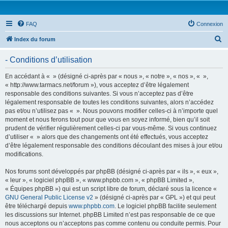
FAQ
Connexion
R
Index du forum
e
- Conditions d’utilisation
c
h
En accédant à « » (désigné ci-après par « nous », « notre », « nos », « »,
« http://www.tarmacs.net/forum »), vous acceptez d’être légalement
e
responsable des conditions suivantes. Si vous n’acceptez pas d’être
r
légalement responsable de toutes les conditions suivantes, alors n’accédez
pas et/ou n’utilisez pas « ». Nous pouvons modifier celles-ci à n’importe quel
c
moment et nous ferons tout pour que vous en soyez informé, bien qu’il soit
h
prudent de vérifier régulièrement celles-ci par vous-même. Si vous continuez
d’utiliser « » alors que des changements ont été effectués, vous acceptez
e
d’être légalement responsable des conditions découlant des mises à jour et/ou
r
modifications.
Nos forums sont développés par phpBB (désigné ci-après par « ils », « eux »,
« leur », « logiciel phpBB », « www.phpbb.com », « phpBB Limited »,
« Équipes phpBB ») qui est un script libre de forum, déclaré sous la licence «
GNU General Public License v2
» (désigné ci-après par « GPL ») et qui peut
être téléchargé depuis
www.phpbb.com
. Le logiciel phpBB facilite seulement
les discussions sur Internet. phpBB Limited n’est pas responsable de ce que
nous acceptons ou n’acceptons pas comme contenu ou conduite permis. Pour