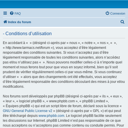
FAQ
Connexion
R
Index du forum
e
- Conditions d’utilisation
c
h
En accédant à « » (désigné ci-après par « nous », « notre », « nos », « »,
« http://www.tarmacs.net/forum »), vous acceptez d’être légalement
e
responsable des conditions suivantes. Si vous n’acceptez pas d’être
r
légalement responsable de toutes les conditions suivantes, alors n’accédez
pas et/ou n’utilisez pas « ». Nous pouvons modifier celles-ci à n’importe quel
c
moment et nous ferons tout pour que vous en soyez informé, bien qu’il soit
h
prudent de vérifier régulièrement celles-ci par vous-même. Si vous continuez
d’utiliser « » alors que des changements ont été effectués, vous acceptez
e
d’être légalement responsable des conditions découlant des mises à jour et/ou
r
modifications.
Nos forums sont développés par phpBB (désigné ci-après par « ils », « eux »,
« leur », « logiciel phpBB », « www.phpbb.com », « phpBB Limited »,
« Équipes phpBB ») qui est un script libre de forum, déclaré sous la licence «
GNU General Public License v2
» (désigné ci-après par « GPL ») et qui peut
être téléchargé depuis
www.phpbb.com
. Le logiciel phpBB facilite seulement
les discussions sur Internet. phpBB Limited n’est pas responsable de ce que
nous acceptons ou n’acceptons pas comme contenu ou conduite permis. Pour