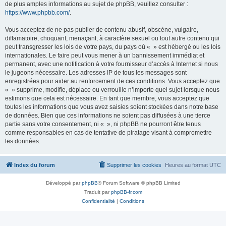
de plus amples informations au sujet de phpBB, veuillez consulter :
https://www.phpbb.com/
.
Vous acceptez de ne pas publier de contenu abusif, obscène, vulgaire,
diffamatoire, choquant, menaçant, à caractère sexuel ou tout autre contenu qui
peut transgresser les lois de votre pays, du pays où « » est hébergé ou les lois
internationales. Le faire peut vous mener à un bannissement immédiat et
permanent, avec une notification à votre fournisseur d’accès à Internet si nous
le jugeons nécessaire. Les adresses IP de tous les messages sont
enregistrées pour aider au renforcement de ces conditions. Vous acceptez que
« » supprime, modifie, déplace ou verrouille n’importe quel sujet lorsque nous
estimons que cela est nécessaire. En tant que membre, vous acceptez que
toutes les informations que vous avez saisies soient stockées dans notre base
de données. Bien que ces informations ne soient pas diffusées à une tierce
partie sans votre consentement, ni « », ni phpBB ne pourront être tenus
comme responsables en cas de tentative de piratage visant à compromettre
les données.
Index du forum
Supprimer les cookies
Heures au format
UTC
Développé par
phpBB
® Forum Software © phpBB Limited
Traduit par
phpBB-fr.com
Confidentialité
|
Conditions