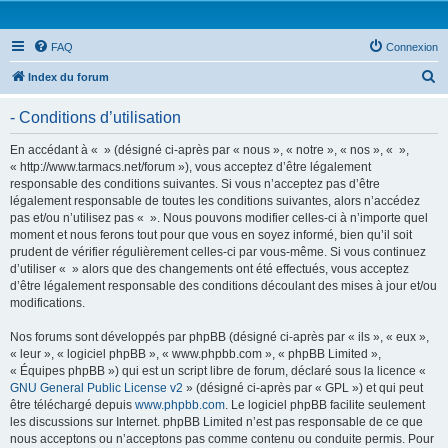
FAQ
Connexion
R
Index du forum
e
- Conditions d’utilisation
c
h
En accédant à « » (désigné ci-après par « nous », « notre », « nos », « »,
« http://www.tarmacs.net/forum »), vous acceptez d’être légalement
e
responsable des conditions suivantes. Si vous n’acceptez pas d’être
r
légalement responsable de toutes les conditions suivantes, alors n’accédez
pas et/ou n’utilisez pas « ». Nous pouvons modifier celles-ci à n’importe quel
c
moment et nous ferons tout pour que vous en soyez informé, bien qu’il soit
h
prudent de vérifier régulièrement celles-ci par vous-même. Si vous continuez
d’utiliser « » alors que des changements ont été effectués, vous acceptez
e
d’être légalement responsable des conditions découlant des mises à jour et/ou
r
modifications.
Nos forums sont développés par phpBB (désigné ci-après par « ils », « eux »,
« leur », « logiciel phpBB », « www.phpbb.com », « phpBB Limited »,
« Équipes phpBB ») qui est un script libre de forum, déclaré sous la licence «
GNU General Public License v2
» (désigné ci-après par « GPL ») et qui peut
être téléchargé depuis
www.phpbb.com
. Le logiciel phpBB facilite seulement
les discussions sur Internet. phpBB Limited n’est pas responsable de ce que
nous acceptons ou n’acceptons pas comme contenu ou conduite permis. Pour