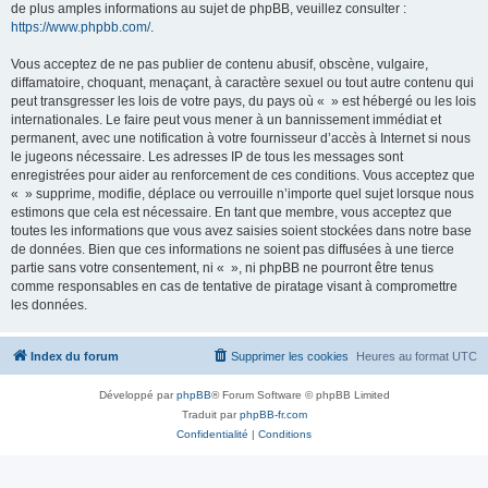
de plus amples informations au sujet de phpBB, veuillez consulter :
https://www.phpbb.com/
.
Vous acceptez de ne pas publier de contenu abusif, obscène, vulgaire,
diffamatoire, choquant, menaçant, à caractère sexuel ou tout autre contenu qui
peut transgresser les lois de votre pays, du pays où « » est hébergé ou les lois
internationales. Le faire peut vous mener à un bannissement immédiat et
permanent, avec une notification à votre fournisseur d’accès à Internet si nous
le jugeons nécessaire. Les adresses IP de tous les messages sont
enregistrées pour aider au renforcement de ces conditions. Vous acceptez que
« » supprime, modifie, déplace ou verrouille n’importe quel sujet lorsque nous
estimons que cela est nécessaire. En tant que membre, vous acceptez que
toutes les informations que vous avez saisies soient stockées dans notre base
de données. Bien que ces informations ne soient pas diffusées à une tierce
partie sans votre consentement, ni « », ni phpBB ne pourront être tenus
comme responsables en cas de tentative de piratage visant à compromettre
les données.
Index du forum
Supprimer les cookies
Heures au format
UTC
Développé par
phpBB
® Forum Software © phpBB Limited
Traduit par
phpBB-fr.com
Confidentialité
|
Conditions