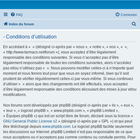
FAQ
Connexion
R
Index du forum
e
- Conditions d’utilisation
c
h
En accédant à « » (désigné ci-après par « nous », « notre », « nos », « »,
« http://www.tarmacs.net/forum »), vous acceptez d’être légalement
e
responsable des conditions suivantes. Si vous n’acceptez pas d’être
r
légalement responsable de toutes les conditions suivantes, alors n’accédez
pas et/ou n’utilisez pas « ». Nous pouvons modifier celles-ci à n’importe quel
c
moment et nous ferons tout pour que vous en soyez informé, bien qu’il soit
h
prudent de vérifier régulièrement celles-ci par vous-même. Si vous continuez
d’utiliser « » alors que des changements ont été effectués, vous acceptez
e
d’être légalement responsable des conditions découlant des mises à jour et/ou
r
modifications.
Nos forums sont développés par phpBB (désigné ci-après par « ils », « eux »,
« leur », « logiciel phpBB », « www.phpbb.com », « phpBB Limited »,
« Équipes phpBB ») qui est un script libre de forum, déclaré sous la licence «
GNU General Public License v2
» (désigné ci-après par « GPL ») et qui peut
être téléchargé depuis
www.phpbb.com
. Le logiciel phpBB facilite seulement
les discussions sur Internet. phpBB Limited n’est pas responsable de ce que
nous acceptons ou n’acceptons pas comme contenu ou conduite permis. Pour