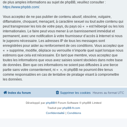
de plus amples informations au sujet de phpBB, veuillez consulter :
https://www.phpbb.com/
.
Vous acceptez de ne pas publier de contenu abusif, obscène, vulgaire,
diffamatoire, choquant, menaçant, à caractère sexuel ou tout autre contenu qui
peut transgresser les lois de votre pays, du pays où « » est hébergé ou les lois
internationales. Le faire peut vous mener à un bannissement immédiat et
permanent, avec une notification à votre fournisseur d’accès à Internet si nous
le jugeons nécessaire. Les adresses IP de tous les messages sont
enregistrées pour aider au renforcement de ces conditions. Vous acceptez que
« » supprime, modifie, déplace ou verrouille n’importe quel sujet lorsque nous
estimons que cela est nécessaire. En tant que membre, vous acceptez que
toutes les informations que vous avez saisies soient stockées dans notre base
de données. Bien que ces informations ne soient pas diffusées à une tierce
partie sans votre consentement, ni « », ni phpBB ne pourront être tenus
comme responsables en cas de tentative de piratage visant à compromettre
les données.
Index du forum
Supprimer les cookies
Heures au format
UTC
Développé par
phpBB
® Forum Software © phpBB Limited
Traduit par
phpBB-fr.com
Confidentialité
|
Conditions