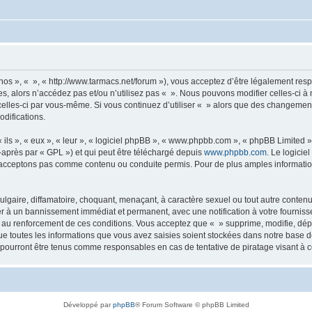
 nos », « », « http://www.tarmacs.net/forum »), vous acceptez d’être légalement re
es, alors n’accédez pas et/ou n’utilisez pas « ». Nous pouvons modifier celles-ci 
t celles-ci par vous-même. Si vous continuez d’utiliser « » alors que des changemen
difications.
ls », « eux », « leur », « logiciel phpBB », « www.phpbb.com », « phpBB Limited »,
-après par « GPL ») et qui peut être téléchargé depuis
www.phpbb.com
. Le logicie
acceptons pas comme contenu ou conduite permis. Pour de plus amples informations
lgaire, diffamatoire, choquant, menaçant, à caractère sexuel ou tout autre contenu 
er à un bannissement immédiat et permanent, avec une notification à votre fourniss
 au renforcement de ces conditions. Vous acceptez que « » supprime, modifie, dépl
e toutes les informations que vous avez saisies soient stockées dans notre base d
e pourront être tenus comme responsables en cas de tentative de piratage visant à
Développé par
phpBB
® Forum Software © phpBB Limited