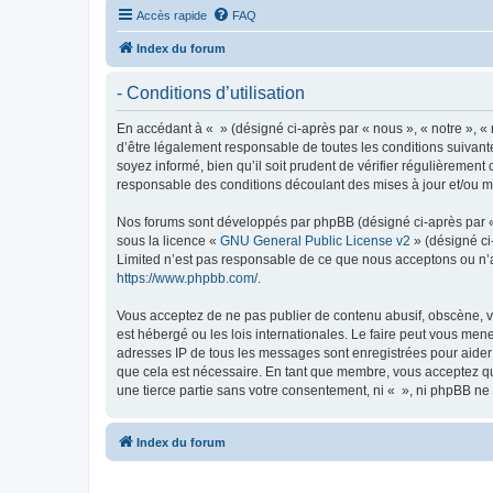
Accès rapide
FAQ
Index du forum
- Conditions d’utilisation
En accédant à « » (désigné ci-après par « nous », « notre », «
d’être légalement responsable de toutes les conditions suivant
soyez informé, bien qu’il soit prudent de vérifier régulièremen
responsable des conditions découlant des mises à jour et/ou mo
Nos forums sont développés par phpBB (désigné ci-après par « i
sous la licence «
GNU General Public License v2
» (désigné ci
Limited n’est pas responsable de ce que nous acceptons ou n’
https://www.phpbb.com/
.
Vous acceptez de ne pas publier de contenu abusif, obscène, vu
est hébergé ou les lois internationales. Le faire peut vous men
adresses IP de tous les messages sont enregistrées pour aider
que cela est nécessaire. En tant que membre, vous acceptez qu
une tierce partie sans votre consentement, ni « », ni phpBB n
Index du forum