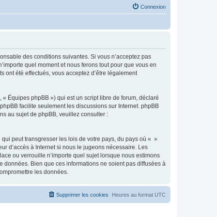
Connexion
sponsable des conditions suivantes. Si vous n’acceptez pas
à n’importe quel moment et nous ferons tout pour que vous en
ts ont été effectués, vous acceptez d’être légalement
 « Équipes phpBB ») qui est un script libre de forum, déclaré
l phpBB facilite seulement les discussions sur Internet. phpBB
 au sujet de phpBB, veuillez consulter :
qui peut transgresser les lois de votre pays, du pays où « »
eur d’accès à Internet si nous le jugeons nécessaire. Les
ace ou verrouille n’importe quel sujet lorsque nous estimons
e données. Bien que ces informations ne soient pas diffusées à
 compromettre les données.
Supprimer les cookies
Heures au format
UTC