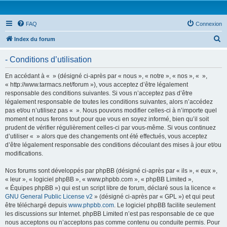
FAQ
Connexion
R
Index du forum
e
- Conditions d’utilisation
c
h
En accédant à « » (désigné ci-après par « nous », « notre », « nos », « »,
« http://www.tarmacs.net/forum »), vous acceptez d’être légalement
e
responsable des conditions suivantes. Si vous n’acceptez pas d’être
r
légalement responsable de toutes les conditions suivantes, alors n’accédez
pas et/ou n’utilisez pas « ». Nous pouvons modifier celles-ci à n’importe quel
c
moment et nous ferons tout pour que vous en soyez informé, bien qu’il soit
h
prudent de vérifier régulièrement celles-ci par vous-même. Si vous continuez
d’utiliser « » alors que des changements ont été effectués, vous acceptez
e
d’être légalement responsable des conditions découlant des mises à jour et/ou
r
modifications.
Nos forums sont développés par phpBB (désigné ci-après par « ils », « eux »,
« leur », « logiciel phpBB », « www.phpbb.com », « phpBB Limited »,
« Équipes phpBB ») qui est un script libre de forum, déclaré sous la licence «
GNU General Public License v2
» (désigné ci-après par « GPL ») et qui peut
être téléchargé depuis
www.phpbb.com
. Le logiciel phpBB facilite seulement
les discussions sur Internet. phpBB Limited n’est pas responsable de ce que
nous acceptons ou n’acceptons pas comme contenu ou conduite permis. Pour