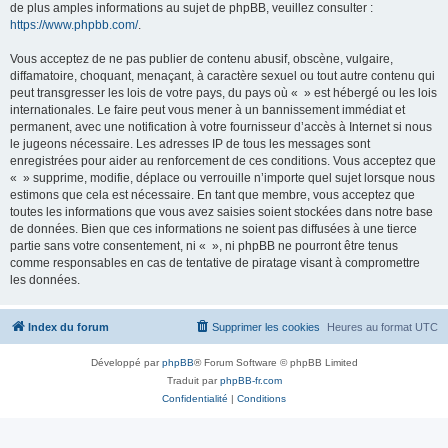
de plus amples informations au sujet de phpBB, veuillez consulter :
https://www.phpbb.com/
.
Vous acceptez de ne pas publier de contenu abusif, obscène, vulgaire,
diffamatoire, choquant, menaçant, à caractère sexuel ou tout autre contenu qui
peut transgresser les lois de votre pays, du pays où « » est hébergé ou les lois
internationales. Le faire peut vous mener à un bannissement immédiat et
permanent, avec une notification à votre fournisseur d’accès à Internet si nous
le jugeons nécessaire. Les adresses IP de tous les messages sont
enregistrées pour aider au renforcement de ces conditions. Vous acceptez que
« » supprime, modifie, déplace ou verrouille n’importe quel sujet lorsque nous
estimons que cela est nécessaire. En tant que membre, vous acceptez que
toutes les informations que vous avez saisies soient stockées dans notre base
de données. Bien que ces informations ne soient pas diffusées à une tierce
partie sans votre consentement, ni « », ni phpBB ne pourront être tenus
comme responsables en cas de tentative de piratage visant à compromettre
les données.
Index du forum
Supprimer les cookies
Heures au format
UTC
Développé par
phpBB
® Forum Software © phpBB Limited
Traduit par
phpBB-fr.com
Confidentialité
|
Conditions