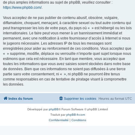
de plus amples informations au sujet de phpBB, veuillez consulter :
https://www.phpbb.com/
.
Vous acceptez de ne pas publier de contenu abusif, obscène, vulgaire,
diffamatoire, choquant, menaçant, à caractère sexuel ou tout autre contenu qui
peut transgresser les lois de votre pays, du pays où « » est hébergé ou les lois
internationales. Le faire peut vous mener à un bannissement immédiat et
permanent, avec une notification à votre fournisseur d’accès à Internet si nous
le jugeons nécessaire. Les adresses IP de tous les messages sont
enregistrées pour aider au renforcement de ces conditions. Vous acceptez que
« » supprime, modifie, déplace ou verrouille n’importe quel sujet lorsque nous
estimons que cela est nécessaire. En tant que membre, vous acceptez que
toutes les informations que vous avez saisies soient stockées dans notre base
de données. Bien que ces informations ne soient pas diffusées à une tierce
partie sans votre consentement, ni « », ni phpBB ne pourront être tenus
comme responsables en cas de tentative de piratage visant à compromettre
les données.
Index du forum
Supprimer les cookies
Heures au format
UTC
Développé par
phpBB
® Forum Software © phpBB Limited
Traduit par
phpBB-fr.com
Confidentialité
|
Conditions