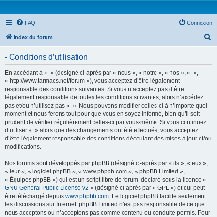
FAQ
Connexion
R
Index du forum
e
- Conditions d’utilisation
c
h
En accédant à « » (désigné ci-après par « nous », « notre », « nos », « »,
« http://www.tarmacs.net/forum »), vous acceptez d’être légalement
e
responsable des conditions suivantes. Si vous n’acceptez pas d’être
r
légalement responsable de toutes les conditions suivantes, alors n’accédez
pas et/ou n’utilisez pas « ». Nous pouvons modifier celles-ci à n’importe quel
c
moment et nous ferons tout pour que vous en soyez informé, bien qu’il soit
h
prudent de vérifier régulièrement celles-ci par vous-même. Si vous continuez
d’utiliser « » alors que des changements ont été effectués, vous acceptez
e
d’être légalement responsable des conditions découlant des mises à jour et/ou
r
modifications.
Nos forums sont développés par phpBB (désigné ci-après par « ils », « eux »,
« leur », « logiciel phpBB », « www.phpbb.com », « phpBB Limited »,
« Équipes phpBB ») qui est un script libre de forum, déclaré sous la licence «
GNU General Public License v2
» (désigné ci-après par « GPL ») et qui peut
être téléchargé depuis
www.phpbb.com
. Le logiciel phpBB facilite seulement
les discussions sur Internet. phpBB Limited n’est pas responsable de ce que
nous acceptons ou n’acceptons pas comme contenu ou conduite permis. Pour