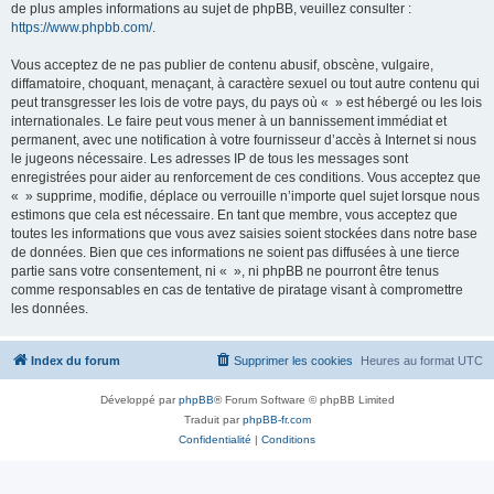
de plus amples informations au sujet de phpBB, veuillez consulter :
https://www.phpbb.com/
.
Vous acceptez de ne pas publier de contenu abusif, obscène, vulgaire,
diffamatoire, choquant, menaçant, à caractère sexuel ou tout autre contenu qui
peut transgresser les lois de votre pays, du pays où « » est hébergé ou les lois
internationales. Le faire peut vous mener à un bannissement immédiat et
permanent, avec une notification à votre fournisseur d’accès à Internet si nous
le jugeons nécessaire. Les adresses IP de tous les messages sont
enregistrées pour aider au renforcement de ces conditions. Vous acceptez que
« » supprime, modifie, déplace ou verrouille n’importe quel sujet lorsque nous
estimons que cela est nécessaire. En tant que membre, vous acceptez que
toutes les informations que vous avez saisies soient stockées dans notre base
de données. Bien que ces informations ne soient pas diffusées à une tierce
partie sans votre consentement, ni « », ni phpBB ne pourront être tenus
comme responsables en cas de tentative de piratage visant à compromettre
les données.
Index du forum
Supprimer les cookies
Heures au format
UTC
Développé par
phpBB
® Forum Software © phpBB Limited
Traduit par
phpBB-fr.com
Confidentialité
|
Conditions