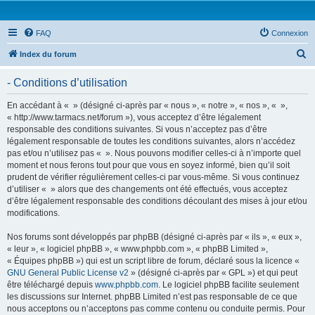
FAQ
Connexion
R
Index du forum
e
- Conditions d’utilisation
c
h
En accédant à « » (désigné ci-après par « nous », « notre », « nos », « »,
« http://www.tarmacs.net/forum »), vous acceptez d’être légalement
e
responsable des conditions suivantes. Si vous n’acceptez pas d’être
r
légalement responsable de toutes les conditions suivantes, alors n’accédez
pas et/ou n’utilisez pas « ». Nous pouvons modifier celles-ci à n’importe quel
c
moment et nous ferons tout pour que vous en soyez informé, bien qu’il soit
h
prudent de vérifier régulièrement celles-ci par vous-même. Si vous continuez
d’utiliser « » alors que des changements ont été effectués, vous acceptez
e
d’être légalement responsable des conditions découlant des mises à jour et/ou
r
modifications.
Nos forums sont développés par phpBB (désigné ci-après par « ils », « eux »,
« leur », « logiciel phpBB », « www.phpbb.com », « phpBB Limited »,
« Équipes phpBB ») qui est un script libre de forum, déclaré sous la licence «
GNU General Public License v2
» (désigné ci-après par « GPL ») et qui peut
être téléchargé depuis
www.phpbb.com
. Le logiciel phpBB facilite seulement
les discussions sur Internet. phpBB Limited n’est pas responsable de ce que
nous acceptons ou n’acceptons pas comme contenu ou conduite permis. Pour