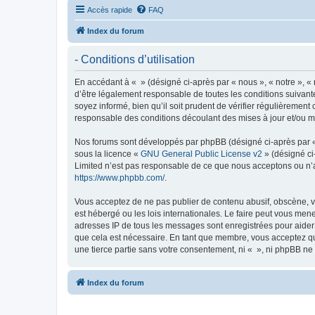
Accès rapide
FAQ
Index du forum
- Conditions d’utilisation
En accédant à « » (désigné ci-après par « nous », « notre », «
d’être légalement responsable de toutes les conditions suivant
soyez informé, bien qu’il soit prudent de vérifier régulièremen
responsable des conditions découlant des mises à jour et/ou mo
Nos forums sont développés par phpBB (désigné ci-après par « i
sous la licence «
GNU General Public License v2
» (désigné ci
Limited n’est pas responsable de ce que nous acceptons ou n’
https://www.phpbb.com/
.
Vous acceptez de ne pas publier de contenu abusif, obscène, vu
est hébergé ou les lois internationales. Le faire peut vous men
adresses IP de tous les messages sont enregistrées pour aider
que cela est nécessaire. En tant que membre, vous acceptez qu
une tierce partie sans votre consentement, ni « », ni phpBB n
Index du forum