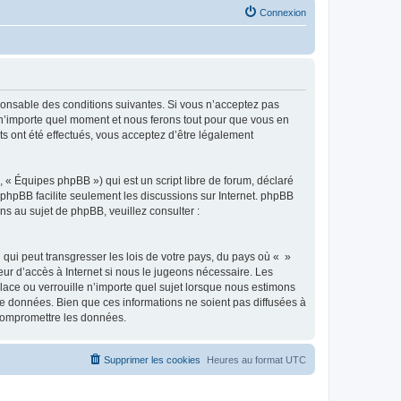
Connexion
sponsable des conditions suivantes. Si vous n’acceptez pas
à n’importe quel moment et nous ferons tout pour que vous en
ts ont été effectués, vous acceptez d’être légalement
 « Équipes phpBB ») qui est un script libre de forum, déclaré
l phpBB facilite seulement les discussions sur Internet. phpBB
 au sujet de phpBB, veuillez consulter :
qui peut transgresser les lois de votre pays, du pays où « »
eur d’accès à Internet si nous le jugeons nécessaire. Les
ace ou verrouille n’importe quel sujet lorsque nous estimons
e données. Bien que ces informations ne soient pas diffusées à
 compromettre les données.
Supprimer les cookies
Heures au format
UTC