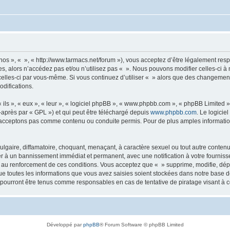
 nos », « », « http://www.tarmacs.net/forum »), vous acceptez d’être légalement re
es, alors n’accédez pas et/ou n’utilisez pas « ». Nous pouvons modifier celles-ci 
t celles-ci par vous-même. Si vous continuez d’utiliser « » alors que des changemen
difications.
ls », « eux », « leur », « logiciel phpBB », « www.phpbb.com », « phpBB Limited »,
-après par « GPL ») et qui peut être téléchargé depuis
www.phpbb.com
. Le logicie
acceptons pas comme contenu ou conduite permis. Pour de plus amples informations
lgaire, diffamatoire, choquant, menaçant, à caractère sexuel ou tout autre contenu 
er à un bannissement immédiat et permanent, avec une notification à votre fourniss
 au renforcement de ces conditions. Vous acceptez que « » supprime, modifie, dépl
e toutes les informations que vous avez saisies soient stockées dans notre base d
e pourront être tenus comme responsables en cas de tentative de piratage visant à
Développé par
phpBB
® Forum Software © phpBB Limited