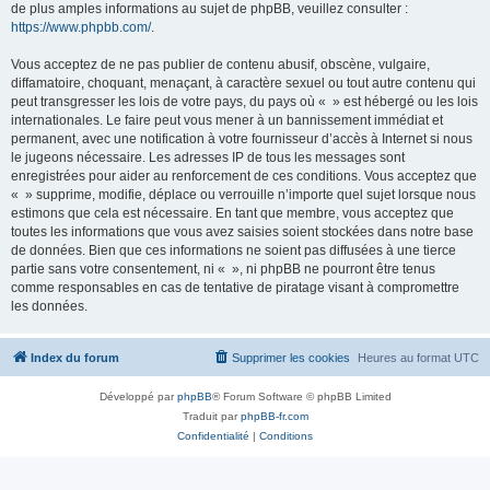
de plus amples informations au sujet de phpBB, veuillez consulter :
https://www.phpbb.com/
.
Vous acceptez de ne pas publier de contenu abusif, obscène, vulgaire,
diffamatoire, choquant, menaçant, à caractère sexuel ou tout autre contenu qui
peut transgresser les lois de votre pays, du pays où « » est hébergé ou les lois
internationales. Le faire peut vous mener à un bannissement immédiat et
permanent, avec une notification à votre fournisseur d’accès à Internet si nous
le jugeons nécessaire. Les adresses IP de tous les messages sont
enregistrées pour aider au renforcement de ces conditions. Vous acceptez que
« » supprime, modifie, déplace ou verrouille n’importe quel sujet lorsque nous
estimons que cela est nécessaire. En tant que membre, vous acceptez que
toutes les informations que vous avez saisies soient stockées dans notre base
de données. Bien que ces informations ne soient pas diffusées à une tierce
partie sans votre consentement, ni « », ni phpBB ne pourront être tenus
comme responsables en cas de tentative de piratage visant à compromettre
les données.
Index du forum
Supprimer les cookies
Heures au format
UTC
Développé par
phpBB
® Forum Software © phpBB Limited
Traduit par
phpBB-fr.com
Confidentialité
|
Conditions