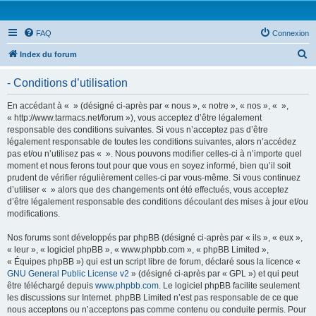
FAQ
Connexion
R
Index du forum
e
- Conditions d’utilisation
c
h
En accédant à « » (désigné ci-après par « nous », « notre », « nos », « »,
« http://www.tarmacs.net/forum »), vous acceptez d’être légalement
e
responsable des conditions suivantes. Si vous n’acceptez pas d’être
r
légalement responsable de toutes les conditions suivantes, alors n’accédez
pas et/ou n’utilisez pas « ». Nous pouvons modifier celles-ci à n’importe quel
c
moment et nous ferons tout pour que vous en soyez informé, bien qu’il soit
h
prudent de vérifier régulièrement celles-ci par vous-même. Si vous continuez
d’utiliser « » alors que des changements ont été effectués, vous acceptez
e
d’être légalement responsable des conditions découlant des mises à jour et/ou
r
modifications.
Nos forums sont développés par phpBB (désigné ci-après par « ils », « eux »,
« leur », « logiciel phpBB », « www.phpbb.com », « phpBB Limited »,
« Équipes phpBB ») qui est un script libre de forum, déclaré sous la licence «
GNU General Public License v2
» (désigné ci-après par « GPL ») et qui peut
être téléchargé depuis
www.phpbb.com
. Le logiciel phpBB facilite seulement
les discussions sur Internet. phpBB Limited n’est pas responsable de ce que
nous acceptons ou n’acceptons pas comme contenu ou conduite permis. Pour