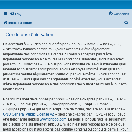
FAQ
Connexion
R
Index du forum
e
- Conditions d’utilisation
c
h
En accédant à « » (désigné ci-après par « nous », « notre », « nos », « »,
« http://www.tarmacs.net/forum »), vous acceptez d’être légalement
e
responsable des conditions suivantes. Si vous n’acceptez pas d’être
r
légalement responsable de toutes les conditions suivantes, alors n’accédez
pas et/ou n’utilisez pas « ». Nous pouvons modifier celles-ci à n’importe quel
c
moment et nous ferons tout pour que vous en soyez informé, bien qu’il soit
h
prudent de vérifier régulièrement celles-ci par vous-même. Si vous continuez
d’utiliser « » alors que des changements ont été effectués, vous acceptez
e
d’être légalement responsable des conditions découlant des mises à jour et/ou
r
modifications.
Nos forums sont développés par phpBB (désigné ci-après par « ils », « eux »,
« leur », « logiciel phpBB », « www.phpbb.com », « phpBB Limited »,
« Équipes phpBB ») qui est un script libre de forum, déclaré sous la licence «
GNU General Public License v2
» (désigné ci-après par « GPL ») et qui peut
être téléchargé depuis
www.phpbb.com
. Le logiciel phpBB facilite seulement
les discussions sur Internet. phpBB Limited n’est pas responsable de ce que
nous acceptons ou n’acceptons pas comme contenu ou conduite permis. Pour