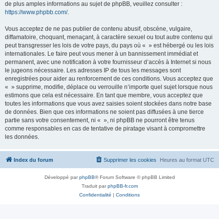
de plus amples informations au sujet de phpBB, veuillez consulter :
https://www.phpbb.com/
.
Vous acceptez de ne pas publier de contenu abusif, obscène, vulgaire,
diffamatoire, choquant, menaçant, à caractère sexuel ou tout autre contenu qui
peut transgresser les lois de votre pays, du pays où « » est hébergé ou les lois
internationales. Le faire peut vous mener à un bannissement immédiat et
permanent, avec une notification à votre fournisseur d’accès à Internet si nous
le jugeons nécessaire. Les adresses IP de tous les messages sont
enregistrées pour aider au renforcement de ces conditions. Vous acceptez que
« » supprime, modifie, déplace ou verrouille n’importe quel sujet lorsque nous
estimons que cela est nécessaire. En tant que membre, vous acceptez que
toutes les informations que vous avez saisies soient stockées dans notre base
de données. Bien que ces informations ne soient pas diffusées à une tierce
partie sans votre consentement, ni « », ni phpBB ne pourront être tenus
comme responsables en cas de tentative de piratage visant à compromettre
les données.
Index du forum
Supprimer les cookies
Heures au format
UTC
Développé par
phpBB
® Forum Software © phpBB Limited
Traduit par
phpBB-fr.com
Confidentialité
|
Conditions