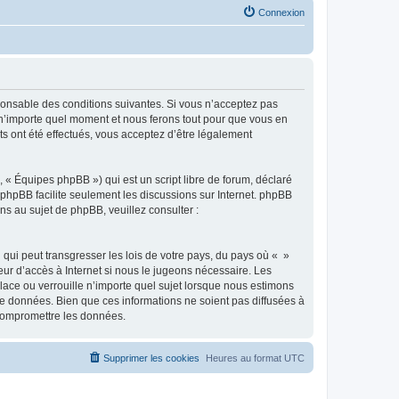
Connexion
sponsable des conditions suivantes. Si vous n’acceptez pas
à n’importe quel moment et nous ferons tout pour que vous en
ts ont été effectués, vous acceptez d’être légalement
 « Équipes phpBB ») qui est un script libre de forum, déclaré
l phpBB facilite seulement les discussions sur Internet. phpBB
 au sujet de phpBB, veuillez consulter :
qui peut transgresser les lois de votre pays, du pays où « »
eur d’accès à Internet si nous le jugeons nécessaire. Les
ace ou verrouille n’importe quel sujet lorsque nous estimons
e données. Bien que ces informations ne soient pas diffusées à
 compromettre les données.
Supprimer les cookies
Heures au format
UTC