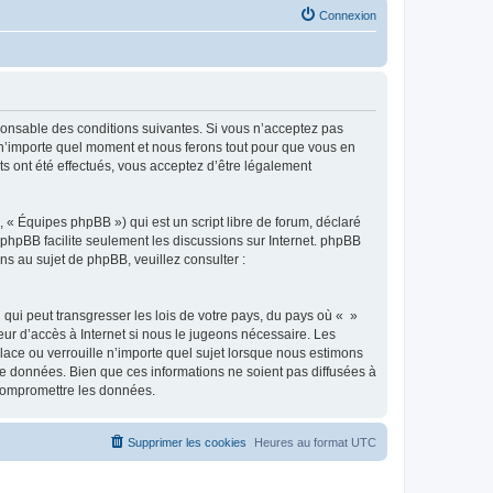
Connexion
sponsable des conditions suivantes. Si vous n’acceptez pas
à n’importe quel moment et nous ferons tout pour que vous en
ts ont été effectués, vous acceptez d’être légalement
 « Équipes phpBB ») qui est un script libre de forum, déclaré
l phpBB facilite seulement les discussions sur Internet. phpBB
 au sujet de phpBB, veuillez consulter :
qui peut transgresser les lois de votre pays, du pays où « »
eur d’accès à Internet si nous le jugeons nécessaire. Les
ace ou verrouille n’importe quel sujet lorsque nous estimons
e données. Bien que ces informations ne soient pas diffusées à
 compromettre les données.
Supprimer les cookies
Heures au format
UTC