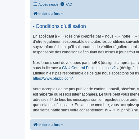
Accès rapide
FAQ
Index du forum
- Conditions d’utilisation
En accédant à « » (désigné ci-après par « nous », « notre », «
d’être légalement responsable de toutes les conditions suivant
soyez informé, bien qu’il soit prudent de vérifier régulièremen
responsable des conditions découlant des mises à jour et/ou mo
Nos forums sont développés par phpBB (désigné ci-après par « i
sous la licence «
GNU General Public License v2
» (désigné ci
Limited n’est pas responsable de ce que nous acceptons ou n’
https://www.phpbb.com/
.
Vous acceptez de ne pas publier de contenu abusif, obscène, vu
est hébergé ou les lois internationales. Le faire peut vous men
adresses IP de tous les messages sont enregistrées pour aider
que cela est nécessaire. En tant que membre, vous acceptez qu
une tierce partie sans votre consentement, ni « », ni phpBB n
Index du forum