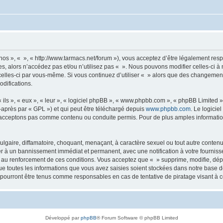
 nos », « », « http://www.tarmacs.net/forum »), vous acceptez d’être légalement re
es, alors n’accédez pas et/ou n’utilisez pas « ». Nous pouvons modifier celles-ci 
t celles-ci par vous-même. Si vous continuez d’utiliser « » alors que des changemen
difications.
ls », « eux », « leur », « logiciel phpBB », « www.phpbb.com », « phpBB Limited »,
-après par « GPL ») et qui peut être téléchargé depuis
www.phpbb.com
. Le logicie
acceptons pas comme contenu ou conduite permis. Pour de plus amples informations
lgaire, diffamatoire, choquant, menaçant, à caractère sexuel ou tout autre contenu 
er à un bannissement immédiat et permanent, avec une notification à votre fourniss
 au renforcement de ces conditions. Vous acceptez que « » supprime, modifie, dépl
e toutes les informations que vous avez saisies soient stockées dans notre base d
e pourront être tenus comme responsables en cas de tentative de piratage visant à
Développé par
phpBB
® Forum Software © phpBB Limited