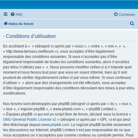
FAQ
Connexion
R
Index du forum
e
- Conditions d’utilisation
c
h
En accédant à « » (désigné ci-après par « nous », « notre », « nos », « »,
« http://www.tarmacs.net/forum »), vous acceptez d’être légalement
e
responsable des conditions suivantes. Si vous n’acceptez pas d’être
r
légalement responsable de toutes les conditions suivantes, alors n’accédez
pas et/ou n’utilisez pas « ». Nous pouvons modifier celles-ci à n’importe quel
c
moment et nous ferons tout pour que vous en soyez informé, bien qu’il soit
h
prudent de vérifier régulièrement celles-ci par vous-même. Si vous continuez
d’utiliser « » alors que des changements ont été effectués, vous acceptez
e
d’être légalement responsable des conditions découlant des mises à jour et/ou
r
modifications.
Nos forums sont développés par phpBB (désigné ci-après par « ils », « eux »,
« leur », « logiciel phpBB », « www.phpbb.com », « phpBB Limited »,
« Équipes phpBB ») qui est un script libre de forum, déclaré sous la licence «
GNU General Public License v2
» (désigné ci-après par « GPL ») et qui peut
être téléchargé depuis
www.phpbb.com
. Le logiciel phpBB facilite seulement
les discussions sur Internet. phpBB Limited n’est pas responsable de ce que
nous acceptons ou n’acceptons pas comme contenu ou conduite permis. Pour