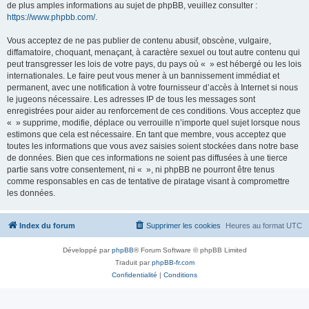
de plus amples informations au sujet de phpBB, veuillez consulter :
https://www.phpbb.com/
.
Vous acceptez de ne pas publier de contenu abusif, obscène, vulgaire,
diffamatoire, choquant, menaçant, à caractère sexuel ou tout autre contenu qui
peut transgresser les lois de votre pays, du pays où « » est hébergé ou les lois
internationales. Le faire peut vous mener à un bannissement immédiat et
permanent, avec une notification à votre fournisseur d’accès à Internet si nous
le jugeons nécessaire. Les adresses IP de tous les messages sont
enregistrées pour aider au renforcement de ces conditions. Vous acceptez que
« » supprime, modifie, déplace ou verrouille n’importe quel sujet lorsque nous
estimons que cela est nécessaire. En tant que membre, vous acceptez que
toutes les informations que vous avez saisies soient stockées dans notre base
de données. Bien que ces informations ne soient pas diffusées à une tierce
partie sans votre consentement, ni « », ni phpBB ne pourront être tenus
comme responsables en cas de tentative de piratage visant à compromettre
les données.
Index du forum
Supprimer les cookies
Heures au format
UTC
Développé par
phpBB
® Forum Software © phpBB Limited
Traduit par
phpBB-fr.com
Confidentialité
|
Conditions