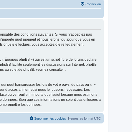
Connexion
sponsable des conditions suivantes. Si vous n’acceptez pas
à n’importe quel moment et nous ferons tout pour que vous en
ts ont été effectués, vous acceptez d’être légalement
 « Équipes phpBB ») qui est un script libre de forum, déclaré
l phpBB facilite seulement les discussions sur Internet. phpBB
 au sujet de phpBB, veuillez consulter :
qui peut transgresser les lois de votre pays, du pays où « »
eur d’accès à Internet si nous le jugeons nécessaire. Les
ace ou verrouille n’importe quel sujet lorsque nous estimons
e données. Bien que ces informations ne soient pas diffusées à
 compromettre les données.
Supprimer les cookies
Heures au format
UTC