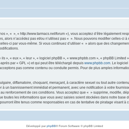
 nos », « », « http://www.tarmacs.net/forum »), vous acceptez d’être légalement re
es, alors n’accédez pas et/ou n’utilisez pas « ». Nous pouvons modifier celles-ci 
t celles-ci par vous-même. Si vous continuez d’utiliser « » alors que des changemen
difications.
ls », « eux », « leur », « logiciel phpBB », « www.phpbb.com », « phpBB Limited »,
-après par « GPL ») et qui peut être téléchargé depuis
www.phpbb.com
. Le logicie
acceptons pas comme contenu ou conduite permis. Pour de plus amples informations
lgaire, diffamatoire, choquant, menaçant, à caractère sexuel ou tout autre contenu 
er à un bannissement immédiat et permanent, avec une notification à votre fourniss
 au renforcement de ces conditions. Vous acceptez que « » supprime, modifie, dépl
e toutes les informations que vous avez saisies soient stockées dans notre base d
e pourront être tenus comme responsables en cas de tentative de piratage visant à
Développé par
phpBB
® Forum Software © phpBB Limited