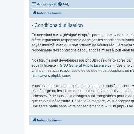
Accès rapide
FAQ
Index du forum
- Conditions d’utilisation
En accédant à « » (désigné ci-après par « nous », « notre », «
d’être légalement responsable de toutes les conditions suivant
soyez informé, bien qu’il soit prudent de vérifier régulièremen
responsable des conditions découlant des mises à jour et/ou mo
Nos forums sont développés par phpBB (désigné ci-après par « i
sous la licence «
GNU General Public License v2
» (désigné ci
Limited n’est pas responsable de ce que nous acceptons ou n’
https://www.phpbb.com/
.
Vous acceptez de ne pas publier de contenu abusif, obscène, vu
est hébergé ou les lois internationales. Le faire peut vous men
adresses IP de tous les messages sont enregistrées pour aider
que cela est nécessaire. En tant que membre, vous acceptez qu
une tierce partie sans votre consentement, ni « », ni phpBB n
Index du forum