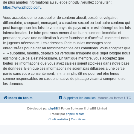
de plus amples informations au sujet de phpBB, veuillez consulter :
https://www.phpbb.com/
.
Vous acceptez de ne pas publier de contenu abusif, obscène, vulgaire,
diffamatoire, choquant, menaçant, à caractère sexuel ou tout autre contenu qui
peut transgresser les lois de votre pays, du pays où « » est hébergé ou les lois
internationales. Le faire peut vous mener à un bannissement immédiat et
permanent, avec une notification à votre fournisseur d’accès à Internet si nous
le jugeons nécessaire. Les adresses IP de tous les messages sont
enregistrées pour aider au renforcement de ces conditions. Vous acceptez que
« » supprime, modifie, déplace ou verrouille n’importe quel sujet lorsque nous
estimons que cela est nécessaire. En tant que membre, vous acceptez que
toutes les informations que vous avez saisies soient stockées dans notre base
de données. Bien que ces informations ne soient pas diffusées à une tierce
partie sans votre consentement, ni « », ni phpBB ne pourront être tenus
comme responsables en cas de tentative de piratage visant à compromettre
les données.
Index du forum
Supprimer les cookies
Heures au format
UTC
Développé par
phpBB
® Forum Software © phpBB Limited
Traduit par
phpBB-fr.com
Confidentialité
|
Conditions