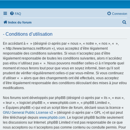
FAQ
Connexion
R
Index du forum
e
- Conditions d’utilisation
c
h
En accédant à « » (désigné ci-après par « nous », « notre », « nos », « »,
« http://www.tarmacs.net/forum »), vous acceptez d’être légalement
e
responsable des conditions suivantes. Si vous n’acceptez pas d’être
r
légalement responsable de toutes les conditions suivantes, alors n’accédez
pas et/ou n’utilisez pas « ». Nous pouvons modifier celles-ci à n’importe quel
c
moment et nous ferons tout pour que vous en soyez informé, bien qu’il soit
h
prudent de vérifier régulièrement celles-ci par vous-même. Si vous continuez
d’utiliser « » alors que des changements ont été effectués, vous acceptez
e
d’être légalement responsable des conditions découlant des mises à jour et/ou
r
modifications.
Nos forums sont développés par phpBB (désigné ci-après par « ils », « eux »,
« leur », « logiciel phpBB », « www.phpbb.com », « phpBB Limited »,
« Équipes phpBB ») qui est un script libre de forum, déclaré sous la licence «
GNU General Public License v2
» (désigné ci-après par « GPL ») et qui peut
être téléchargé depuis
www.phpbb.com
. Le logiciel phpBB facilite seulement
les discussions sur Internet. phpBB Limited n’est pas responsable de ce que
nous acceptons ou n’acceptons pas comme contenu ou conduite permis. Pour