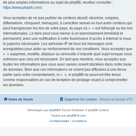
de plus amples informations au sujet de phpBB, veuillez consulter :
https://www.phpbb.com/
.
Vous acceptez de ne pas publier de contenu abusif, obscène, vulgaire,
diffamatoire, choquant, menaçant, à caractère sexuel ou tout autre contenu qui
peut transgresser les lois de votre pays, du pays où « » est hébergé ou les lois
internationales. Le faire peut vous mener à un bannissement immédiat et
permanent, avec une notification à votre fournisseur d’accès à Internet si nous
le jugeons nécessaire. Les adresses IP de tous les messages sont
enregistrées pour aider au renforcement de ces conditions. Vous acceptez que
« » supprime, modifie, déplace ou verrouille n’importe quel sujet lorsque nous
estimons que cela est nécessaire. En tant que membre, vous acceptez que
toutes les informations que vous avez saisies soient stockées dans notre base
de données. Bien que ces informations ne soient pas diffusées à une tierce
partie sans votre consentement, ni « », ni phpBB ne pourront être tenus
comme responsables en cas de tentative de piratage visant à compromettre
les données.
Index du forum
Supprimer les cookies
Heures au format
UTC
Développé par
phpBB
® Forum Software © phpBB Limited
Traduit par
phpBB-fr.com
Confidentialité
|
Conditions