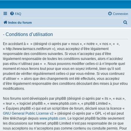
FAQ
Connexion
R
Index du forum
e
- Conditions d’utilisation
c
h
En accédant à « » (désigné ci-après par « nous », « notre », « nos », « »,
« http://www.tarmacs.net/forum »), vous acceptez d’être légalement
e
responsable des conditions suivantes. Si vous n’acceptez pas d’être
r
légalement responsable de toutes les conditions suivantes, alors n’accédez
pas et/ou n’utilisez pas « ». Nous pouvons modifier celles-ci à n’importe quel
c
moment et nous ferons tout pour que vous en soyez informé, bien qu’il soit
h
prudent de vérifier régulièrement celles-ci par vous-même. Si vous continuez
d’utiliser « » alors que des changements ont été effectués, vous acceptez
e
d’être légalement responsable des conditions découlant des mises à jour et/ou
r
modifications.
Nos forums sont développés par phpBB (désigné ci-après par « ils », « eux »,
« leur », « logiciel phpBB », « www.phpbb.com », « phpBB Limited »,
« Équipes phpBB ») qui est un script libre de forum, déclaré sous la licence «
GNU General Public License v2
» (désigné ci-après par « GPL ») et qui peut
être téléchargé depuis
www.phpbb.com
. Le logiciel phpBB facilite seulement
les discussions sur Internet. phpBB Limited n’est pas responsable de ce que
nous acceptons ou n’acceptons pas comme contenu ou conduite permis. Pour