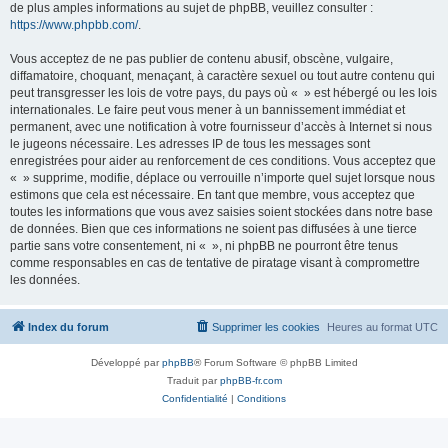
de plus amples informations au sujet de phpBB, veuillez consulter :
https://www.phpbb.com/
.
Vous acceptez de ne pas publier de contenu abusif, obscène, vulgaire,
diffamatoire, choquant, menaçant, à caractère sexuel ou tout autre contenu qui
peut transgresser les lois de votre pays, du pays où « » est hébergé ou les lois
internationales. Le faire peut vous mener à un bannissement immédiat et
permanent, avec une notification à votre fournisseur d’accès à Internet si nous
le jugeons nécessaire. Les adresses IP de tous les messages sont
enregistrées pour aider au renforcement de ces conditions. Vous acceptez que
« » supprime, modifie, déplace ou verrouille n’importe quel sujet lorsque nous
estimons que cela est nécessaire. En tant que membre, vous acceptez que
toutes les informations que vous avez saisies soient stockées dans notre base
de données. Bien que ces informations ne soient pas diffusées à une tierce
partie sans votre consentement, ni « », ni phpBB ne pourront être tenus
comme responsables en cas de tentative de piratage visant à compromettre
les données.
Index du forum
Supprimer les cookies
Heures au format
UTC
Développé par
phpBB
® Forum Software © phpBB Limited
Traduit par
phpBB-fr.com
Confidentialité
|
Conditions