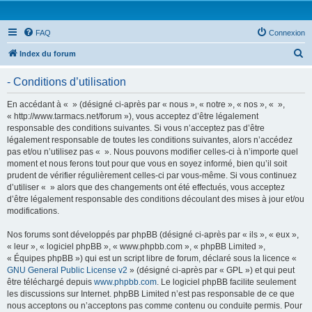
FAQ
Connexion
R
Index du forum
e
- Conditions d’utilisation
c
h
En accédant à « » (désigné ci-après par « nous », « notre », « nos », « »,
« http://www.tarmacs.net/forum »), vous acceptez d’être légalement
e
responsable des conditions suivantes. Si vous n’acceptez pas d’être
r
légalement responsable de toutes les conditions suivantes, alors n’accédez
pas et/ou n’utilisez pas « ». Nous pouvons modifier celles-ci à n’importe quel
c
moment et nous ferons tout pour que vous en soyez informé, bien qu’il soit
h
prudent de vérifier régulièrement celles-ci par vous-même. Si vous continuez
d’utiliser « » alors que des changements ont été effectués, vous acceptez
e
d’être légalement responsable des conditions découlant des mises à jour et/ou
r
modifications.
Nos forums sont développés par phpBB (désigné ci-après par « ils », « eux »,
« leur », « logiciel phpBB », « www.phpbb.com », « phpBB Limited »,
« Équipes phpBB ») qui est un script libre de forum, déclaré sous la licence «
GNU General Public License v2
» (désigné ci-après par « GPL ») et qui peut
être téléchargé depuis
www.phpbb.com
. Le logiciel phpBB facilite seulement
les discussions sur Internet. phpBB Limited n’est pas responsable de ce que
nous acceptons ou n’acceptons pas comme contenu ou conduite permis. Pour