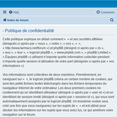
FAQ
Connexion
R
Index du forum
e
- Politique de confidentialité
c
h
Cette politique explique en détail comment « » et ses sociétés affiliées
(désignés ci-après par « nous », « notre », « nos », « »,
e
« http://www.tarmacs.net/forum ») et phpBB (désigné ci-après par « ils »,
r
« eux », « leur », « logiciel phpBB », « www.phpbb.com », « phpBB Limited »,
« Équipes phpBB ») utilisent n’importe quelle information collectée pendant
c
n’importe quelle session d’utilisation de votre part (désignée ci-après par « vos
h
informations »).
e
Vos informations sont collectées de deux manières. Premièrement, en
r
naviguant sur « », le logiciel phpBB créera un certain nombre de cookies, qui
sont des petits fichiers textes téléchargés dans les fichiers temporaires du
navigateur Internet de votre ordinateur. Les deux premiers cookies ne
contiennent qu’un identifiant utilisateur (désigné ci-après par « user-id ») et un
identifiant de session invité (désigné ci-après par « session-id »), qui vous sont
automatiquement assignés par le logiciel phpBB. Un troisième cookie sera
créé une fois que vous naviguerez sur les sujets de « » et est utilisé pour
stocker les informations sur les sujets que vous avez lus, ce qui améliore votre
navigation sur le forum.