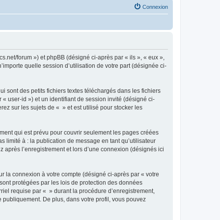
Connexion
cs.net/forum ») et phpBB (désigné ci-après par « ils », « eux »,
importe quelle session d’utilisation de votre part (désignée ci-
sont des petits fichiers textes téléchargés dans les fichiers
 user-id ») et un identifiant de session invité (désigné ci-
 sur les sujets de « » et est utilisé pour stocker les
ment qui est prévu pour couvrir seulement les pages créées
 limité à : la publication de message en tant qu’utilisateur
z après l’enregistrement et lors d’une connexion (désignés ici
ur la connexion à votre compte (désigné ci-après par « votre
 sont protégées par les lois de protection des données
riel requise par « » durant la procédure d’enregistrement,
ée publiquement. De plus, dans votre profil, vous pouvez