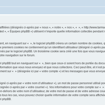
ffiliées (désignés ci-après par « nous », « notre », « nos », « », « http://www.tarma
d », « Équipes phpBB ») utilisent n’importe quelle information collectée pendant n’
, en naviguant sur « », le logiciel phpBB créera un certain nombre de cookies, qui 
 premiers cookies ne contiennent qu’un identifiant utilisateur (désigné ci-après par «
és par le logiciel phpBB. Un troisième cookie sera créé une fois que vous naviguerez
otre navigation sur le forum.
 phpBB tout en naviguant sur « », bien que ceux-ci soient hors de portée du docu
formation que vous nous envoyez et que nous collectons. Ceci peut être, et n’est pas
trement sur « » (désignée ici par « votre compte ») et les messages que vous envoye
gné ci-après par « votre nom d’utilisateur »), un mot de passe personnel utilisé po
signée ci-après par « votre courriel »). Vos informations pour votre compte sur « »
n-dehors de votre nom d’utilisateur, de votre mot de passe et de votre adresse cour
ans tous les cas, vous pouvez choisir quelle information de votre compte sera affich
iel phpBB.