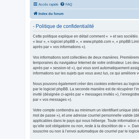
Accès rapide
FAQ
Index du forum
- Politique de confidentialité
Cette politique explique en détail comment « » et ses sociétés a
« leur », « logiciel phpBB », « www.phpbb.com », « phpBB Limite
après par « vos informations »).
Vos informations sont collectées de deux manières. Premièrement
temporaires du navigateur Internet de votre ordinateur. Les deux
après par « session-id »), qui vous sont automatiquement assign
informations sur les sujets que vous avez lus, ce qui améliore v
Nous pouvons également créer des cookies externes au logiciel
par le logiciel phpBB. La seconde manière est de récupérer l’in
invité (désignée ci-après par « messages invités »), l’enregis
par « vos messages »).
Votre compte contiendra au minimum un identifiant unique (dési
mot de passe »), et une adresse courriel personnelle valide (dé
applicables dans le pays qui nous héberge. Toute information e
qu’elle soit obligatoire ou non, reste à la discrétion de « ». D
souscrire ou non à l’envoi automatique de courriel par le logic