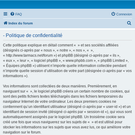
FAQ
Connexion
R
Index du forum
e
- Politique de confidentialité
c
h
Cette politique explique en détail comment « » et ses sociétés affiliées
(désignés ci-après par « nous », « notre », « nos », « »,
e
« http://www.tarmacs.net/forum ») et phpBB (désigné ci-après par « ils »,
r
« eux », « leur », « logiciel phpBB », « www.phpbb.com », « phpBB Limited »,
« Équipes phpBB ») utilisent n’importe quelle information collectée pendant
c
n’importe quelle session d’utilisation de votre part (désignée ci-après par « vos
h
informations »).
e
Vos informations sont collectées de deux manières. Premièrement, en
r
naviguant sur « », le logiciel phpBB créera un certain nombre de cookies, qui
sont des petits fichiers textes téléchargés dans les fichiers temporaires du
navigateur Internet de votre ordinateur. Les deux premiers cookies ne
contiennent qu’un identifiant utilisateur (désigné ci-après par « user-id ») et un
identifiant de session invité (désigné ci-après par « session-id »), qui vous sont
automatiquement assignés par le logiciel phpBB. Un troisième cookie sera
créé une fois que vous naviguerez sur les sujets de « » et est utilisé pour
stocker les informations sur les sujets que vous avez lus, ce qui améliore votre
navigation sur le forum.